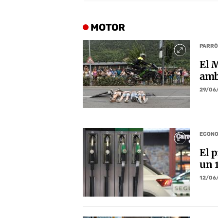
MOTOR
PARRÒ
El M
amb
29/06
ECONO
El p
un 
12/06