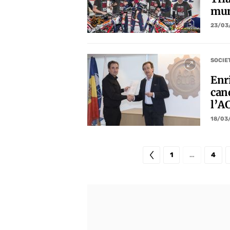
mun
23/03
SOCIE
Enri
can
l’A
18/03
1
…
4