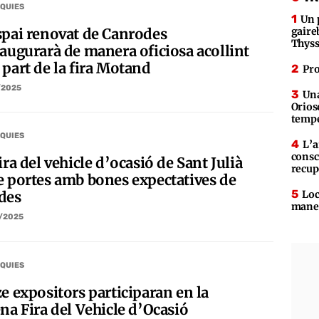
QUIES
Un 
spai renovat de Canrodes
gaire
Thys
naugurarà de manera oficiosa acollint
 part de la fira Motand
Pro
/2025
Una
Orios
tempe
QUIES
L’a
consc
ira del vehicle d’ocasió de Sant Julià
recup
e portes amb bones expectatives de
Loc
des
maner
/2025
QUIES
e expositors participaran en la
na Fira del Vehicle d’Ocasió