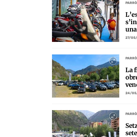
PARRÒ
L’e
s’i
una
27/05
PARRÒ
La f
obr
ven
24/05
PARRÒ
Setz
sete