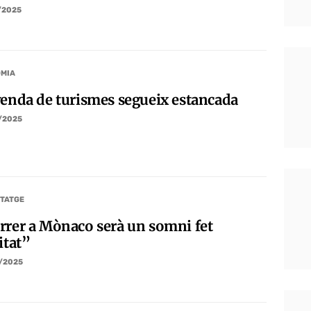
/2025
MIA
venda de turismes segueix estancada
/2025
TATGE
rrer a Mònaco serà un somni fet
itat”
/2025