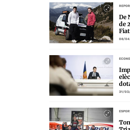
REPOR
De 
de 
Fia
08/04
ECONO
Imp
elè
dot
31/03
ESPOR
Ton
Tria