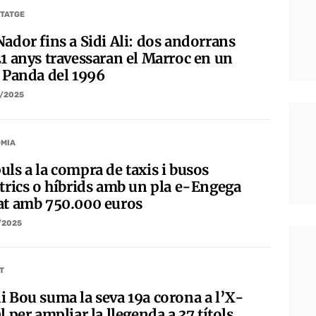
TATGE
Nador fins a Sidi Ali: dos andorrans
21 anys travessaran el Marroc en un
t Panda del 1996
/2025
MIA
uls a la compra de taxis i busos
ctrics o híbrids amb un pla e-Engega
at amb 750.000 euros
/2025
T
i Bou suma la seva 19a corona a l’X-
l per ampliar la llegenda a 37 títols