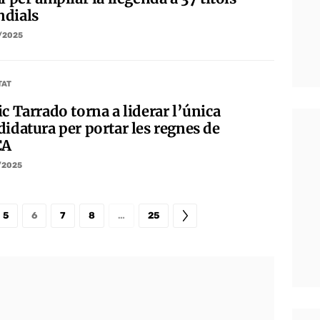
dials
/2025
TAT
c Tarrado torna a liderar l’única
didatura per portar les regnes de
CA
/2025
5
6
7
8
…
25