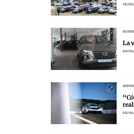
18/05
ECONO
La 
09/05
REPOR
“Có
real
03/05