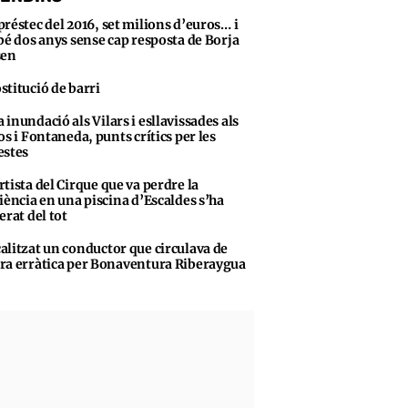
préstec del 2016, set milions d’euros… i
bé dos anys sense cap resposta de Borja
sen
stitució de barri
 inundació als Vilars i esllavissades als
os i Fontaneda, punts crítics per les
stes
rtista del Cirque que va perdre la
iència en una piscina d’Escaldes s’ha
erat del tot
alitzat un conductor que circulava de
a erràtica per Bonaventura Riberaygua