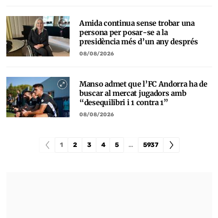
Amida continua sense trobar una
persona per posar-se a la
presidència més d’un any després
08/08/2026
Manso admet que l’FC Andorra ha de
buscar al mercat jugadors amb
“desequilibri i 1 contra 1”
08/08/2026
1
2
3
4
5
…
5937