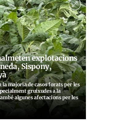
malmeten explotacions
aneda, Sispony,
yà
 la majoria de casos forats per les
specialment gruixudes a la
també algunes afectacions per les