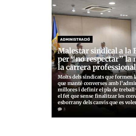
ADMINISTRACIÓ
Malestar sindical a la
per “no respectar” la 
la carrera professional
Molts dels sindicats que formen l
que manté converses amb l’admin
millores i definir el pla de treb
el fet que sense finalitzar les con
esborrany dels canvis que es vole
3