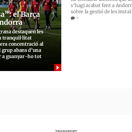
s’hagi acabat fent a Andorra
sobre la gestió de les instal
a”: el Barça
1
ndorra
rana destaquen les
a tranquil·litat
mera concentració al
l grup abans d’una
r a guanyar-ho tot
TRANSPORT