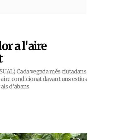
or a l'aire
t
UAL) Cada vegada més ciutadans
r aire condicionat davant uns estius
 als d'abans