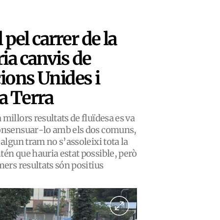
l pel carrer de la
ia canvis de
cions Unides i
la Terra
millors resultats de fluïdesa es va
consensuar-lo amb els dos comuns,
 algun tram no s’assoleixi tota la
tén que hauria estat possible, però
mers resultats són positius