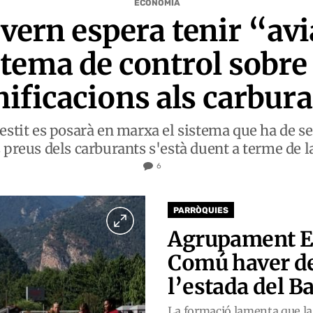
ECONOMIA
vern espera tenir “avi
stema de control sobre 
ificacions als carbur
lestit es posarà en marxa el sistema que ha de s
s preus dels carburants s'està duent a terme de 
6
PARRÒQUIES
Agrupament E
Comú haver de
l’estada del B
La formació lamenta que l