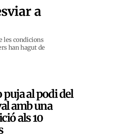
esviar a
e les condicions
gers han hagut de
 puja al podi del
val amb una
ció als 10
s