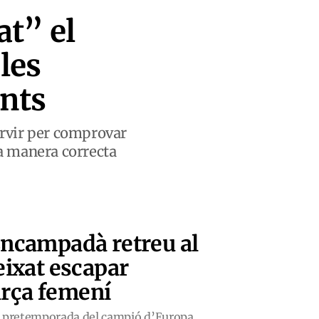
at” el
les
ants
ervir per comprovar
la manera correcta
ncampadà retreu al
ixat escapar
arça femení
a pretemporada del campió d’Europa