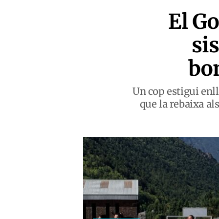
El Go
si
bon
Un cop estigui enl
que la rebaixa al