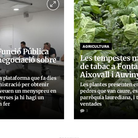
AGRICULTURA
 Funció Pública
Les tempestes 
negociació sobre
de tabac a Font
Aixovall i Auvin
a plataforma que fa dies
istració per obtenir
Les plantes presenten en
all veuen un menyspreu en
pedres que van caure, e
verses ja hi hagi un
parròquia laurediana, i 
n fer
ventades
3