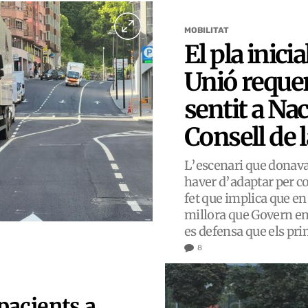
MOBILITAT
El pla inicia
Unió requer
sentit a Na
Consell de 
L’escenari que donava 
haver d’adaptar per 
fet que implica que en
millora que Govern en
es defensa que els pri
8
pacients a