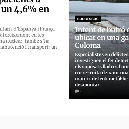
n un 4,6% en
SUCCESSOS
Intent de butró 
nitaris d’Espanya i França
ial creixement en les
ubicat en una ga
ina nuclear; també s’ha
Coloma
manutenció i transport: un
Especialistes en delictes
investiguen el fet detec
els suposats lladres hau
corre-cuita deixant una 
mateix del cub metàl·li
desmuntar
6