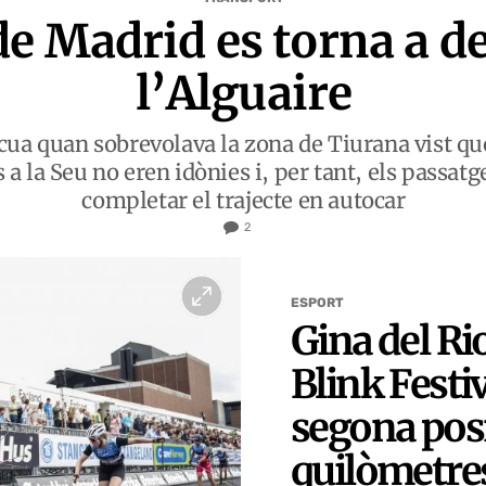
 de Madrid es torna a d
l’Alguaire
 cua quan sobrevolava la zona de Tiurana vist qu
a la Seu no eren idònies i, per tant, els passat
completar el trajecte en autocar
2
ESPORT
Gina del Rio
Blink Festi
segona posi
quilòmetre