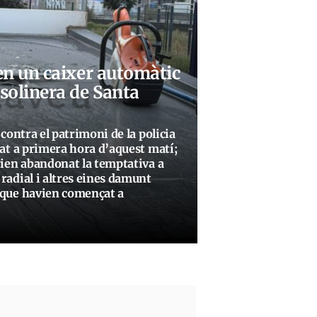
en un caixer automàtic
solinera de Santa
 contra el patrimoni de la policia
tat a primera hora d’aquest matí;
rien abandonat la temptativa a
radial i altres eines damunt
c que havien començat a