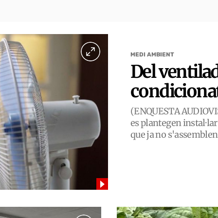
MEDI AMBIENT
Del ventilad
condiciona
(ENQUESTA AUDIOVIS
es plantegen instal·la
que ja no s'assemblen