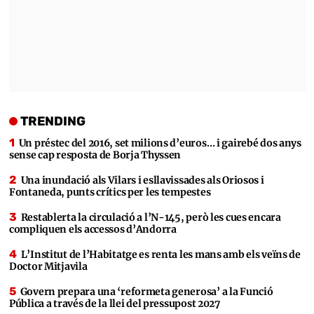
TRENDING
Un préstec del 2016, set milions d’euros… i gairebé dos anys
sense cap resposta de Borja Thyssen
Una inundació als Vilars i esllavissades als Oriosos i
Fontaneda, punts crítics per les tempestes
Restablerta la circulació a l’N-145, però les cues encara
compliquen els accessos d’Andorra
L’Institut de l’Habitatge es renta les mans amb els veïns de
Doctor Mitjavila
Govern prepara una ‘reformeta generosa’ a la Funció
Pública a través de la llei del pressupost 2027