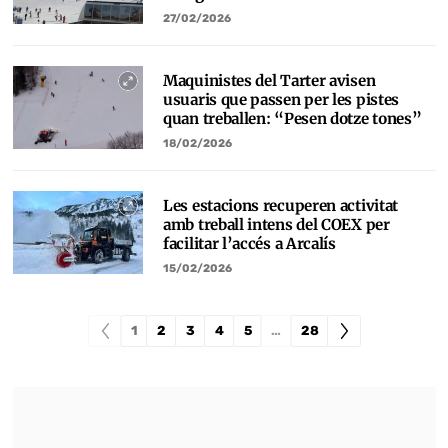
27/02/2026
Maquinistes del Tarter avisen
usuaris que passen per les pistes
quan treballen: “Pesen dotze tones”
18/02/2026
Les estacions recuperen activitat
amb treball intens del COEX per
facilitar l’accés a Arcalís
15/02/2026
1
2
3
4
5
…
28