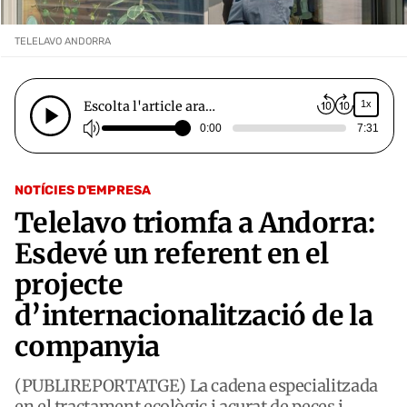
TELELAVO ANDORRA
Escolta l'article ara…
1x
0:00
7:31
NOTÍCIES D'EMPRESA
Telelavo triomfa a Andorra:
Esdevé un referent en el
projecte
d’internacionalització de la
companyia
(PUBLIREPORTATGE) La cadena especialitzada
en el tractament ecològic i acurat de peces i