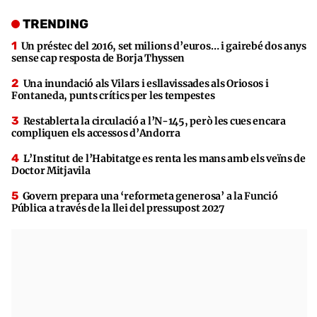
TRENDING
Un préstec del 2016, set milions d’euros… i gairebé dos anys
sense cap resposta de Borja Thyssen
Una inundació als Vilars i esllavissades als Oriosos i
Fontaneda, punts crítics per les tempestes
Restablerta la circulació a l’N-145, però les cues encara
compliquen els accessos d’Andorra
L’Institut de l’Habitatge es renta les mans amb els veïns de
Doctor Mitjavila
Govern prepara una ‘reformeta generosa’ a la Funció
Pública a través de la llei del pressupost 2027