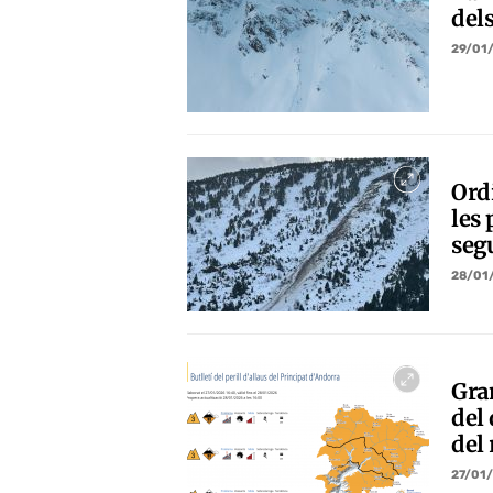
del
29/01
Ord
les 
seg
28/01
Gra
del
del 
27/01