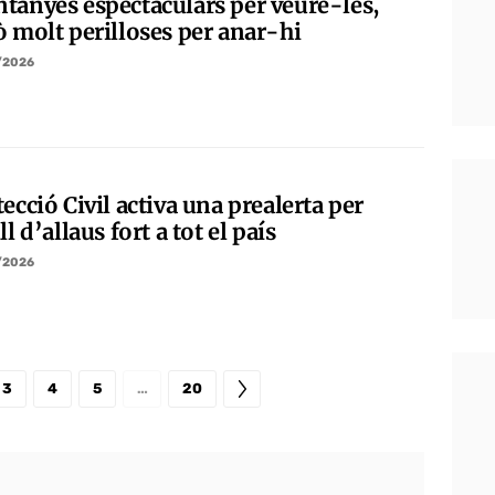
tanyes espectaculars per veure-les,
ò molt perilloses per anar-hi
/2026
ecció Civil activa una prealerta per
ll d’allaus fort a tot el país
/2026
3
4
5
…
20