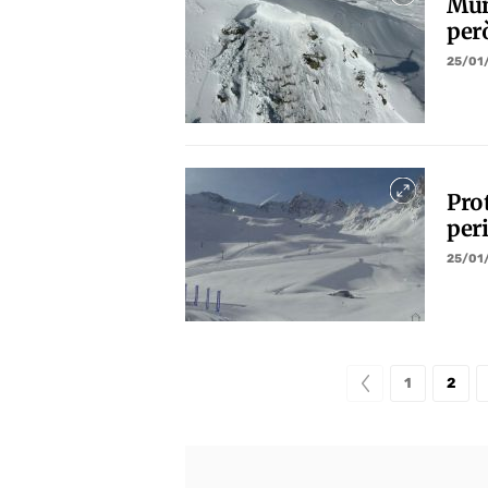
Mun
per
25/01
Prot
peri
25/01
1
2