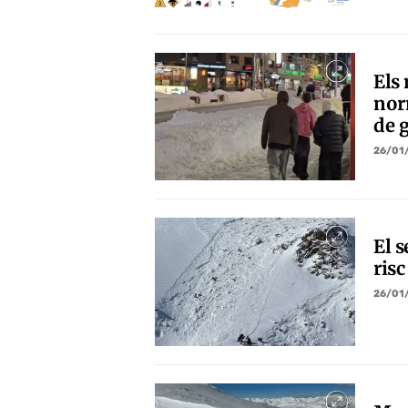
Els
norm
de 
26/01
El 
risc
26/01