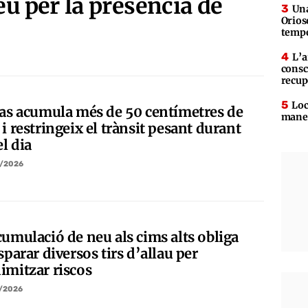
eu per la presència de
Una
Orios
tempe
L’a
consc
recup
Loc
Pas acumula més de 50 centímetres de
maner
i restringeix el trànsit pesant durant
el dia
/2026
cumulació de neu als cims alts obliga
sparar diversos tirs d’allau per
imitzar riscos
/2026