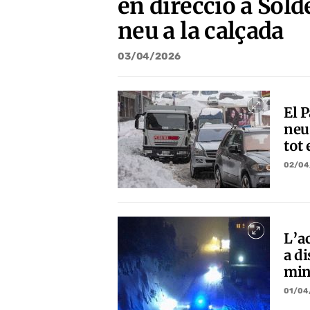
en direcció a Sold
neu a la calçada
03/04/2026
El 
neu 
tot 
02/04
L’a
a di
min
01/04