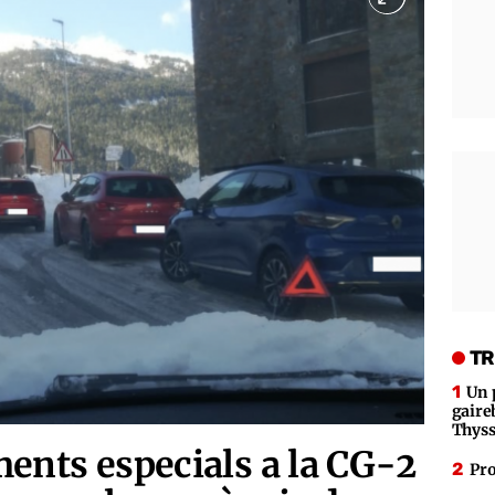
TR
Un 
gaire
Thys
ents especials a la CG-2
Pro