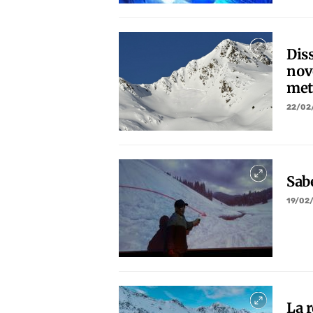
Diss
nov
met
22/02
Sabe
19/02
La 