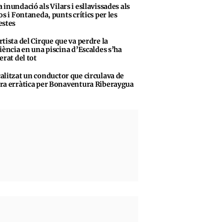
 inundació als Vilars i esllavissades als
os i Fontaneda, punts crítics per les
stes
rtista del Cirque que va perdre la
iència en una piscina d’Escaldes s’ha
erat del tot
alitzat un conductor que circulava de
a erràtica per Bonaventura Riberaygua