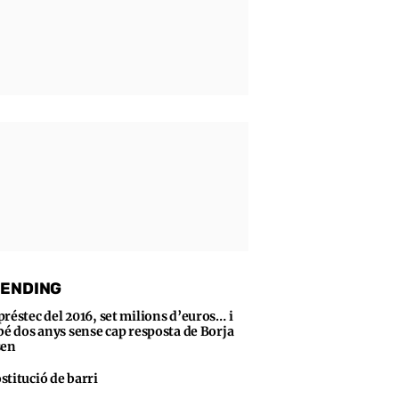
ENDING
préstec del 2016, set milions d’euros… i
bé dos anys sense cap resposta de Borja
sen
stitució de barri