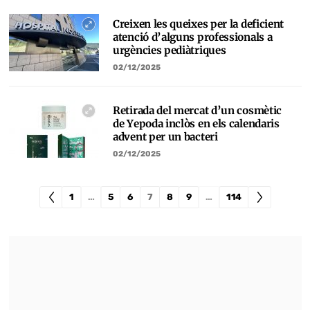
Creixen les queixes per la deficient
atenció d’alguns professionals a
urgències pediàtriques
02/12/2025
Retirada del mercat d’un cosmètic
de Yepoda inclòs en els calendaris
advent per un bacteri
02/12/2025
1
…
5
6
7
8
9
…
114