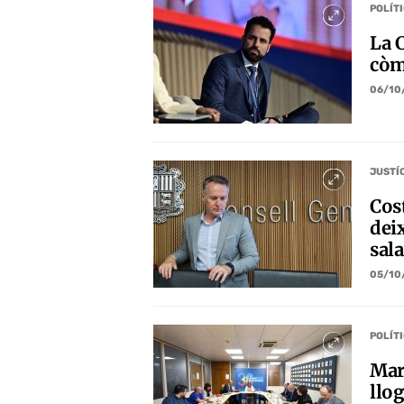
POLÍT
La C
còm
06/10
JUSTÍ
Cos
deix
sala
05/10
POLÍT
Mar
llog