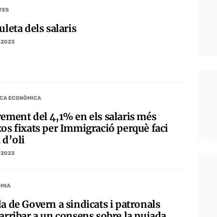
TES
uleta dels salaris
/2023
ICA ECONÒMICA
rement del 4,1% en els salaris més
xos fixats per Immigració perquè faci
 d’oli
/2023
MIA
a de Govern a sindicats i patronals
 arribar a un consens sobre la pujada