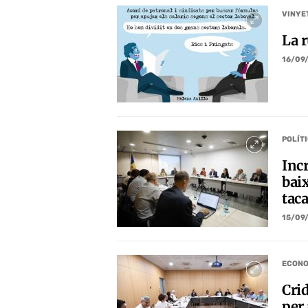
VINYE
La r
16/09
POLÍT
Inc
bai
taca
15/09
ECONO
Crid
per