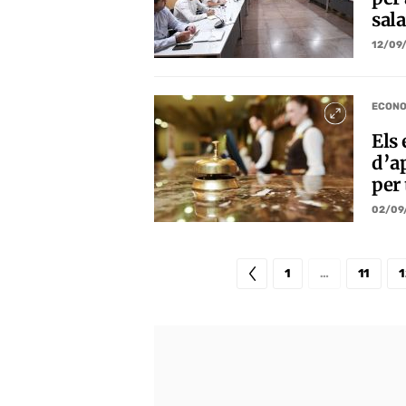
sala
12/09
ECONO
Els
d’ap
per
02/09
1
…
11
1