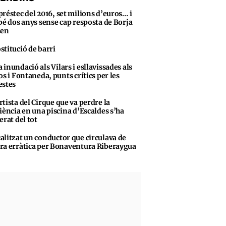
préstec del 2016, set milions d’euros… i
bé dos anys sense cap resposta de Borja
sen
stitució de barri
 inundació als Vilars i esllavissades als
os i Fontaneda, punts crítics per les
stes
rtista del Cirque que va perdre la
iència en una piscina d’Escaldes s’ha
erat del tot
alitzat un conductor que circulava de
a erràtica per Bonaventura Riberaygua