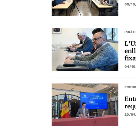
05/10
POLÍT
L’U
enll
fix
04/10
ECONO
Entr
requ
20/09