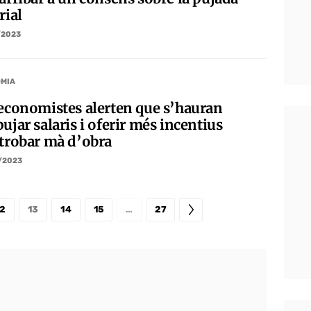
rial
/2023
MIA
 economistes alerten que s’hauran
ujar salaris i oferir més incentius
 trobar mà d’obra
/2023
2
13
14
15
…
27