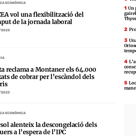
ICA ECONÒMICA
Un 
EA vol una flexibilització del
gaire
Thys
put de la jornada laboral
Pro
/2023
Una
Orios
tempe
CIA
L’a
consc
ta reclama a Montaner els 64.000
recup
ats de cobrar per l’escàndol dels
Loc
ris
maner
/2023
ICA ECONÒMICA
sol alenteix la descongelació dels
uers a l’espera de l’IPC