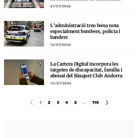
21/07/2026
L’administració treu bona nota
especialment bombers, policia i
banders
16/07/2026
La Cartera Digital incorpora les
targetes de discapacitat, família i
abonat del Bàsquet Club Andorra
14/07/2026
1
2
3
4
5
…
118