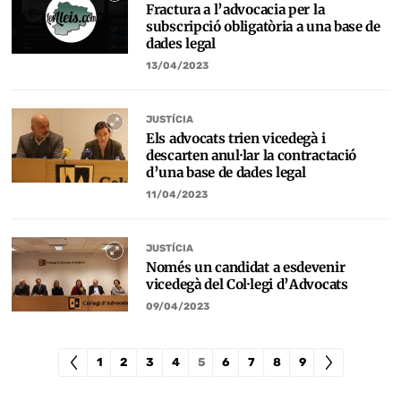
Fractura a l’advocacia per la
subscripció obligatòria a una base de
dades legal
13/04/2023
JUSTÍCIA
Els advocats trien vicedegà i
descarten anul·lar la contractació
d’una base de dades legal
11/04/2023
JUSTÍCIA
Només un candidat a esdevenir
vicedegà del Col·legi d’Advocats
09/04/2023
1
2
3
4
5
6
7
8
9