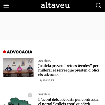
Bus
ADVOCACIA
JUSTÍCIA
Justícia preveu “retocs tècnics” per
millorar el servei que presten d’ofici
els advocats
11/10/2023
JUSTÍCIA
L’acord dels advocats per contractar
el portal ‘leslleis.com’ quedarà