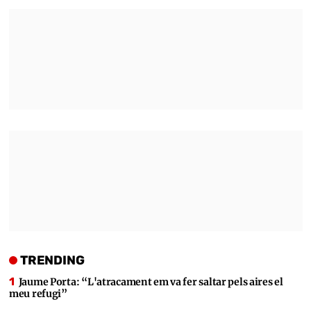
TRENDING
Jaume Porta: “L'atracament em va fer saltar pels aires el
meu refugi”