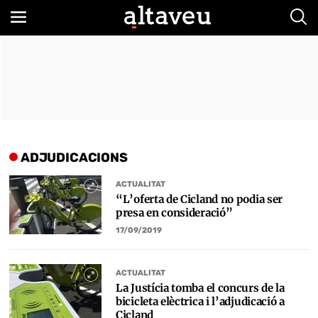
Bus
ADJUDICACIONS
ACTUALITAT
“L’oferta de Cicland no podia ser
presa en consideració”
17/09/2019
ACTUALITAT
La Justícia tomba el concurs de la
bicicleta elèctrica i l’adjudicació a
Cicland