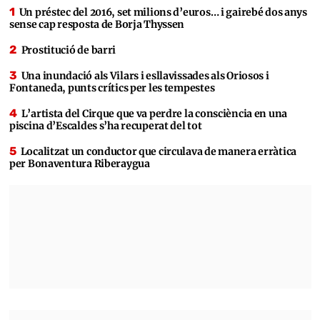
Un préstec del 2016, set milions d’euros… i gairebé dos anys
sense cap resposta de Borja Thyssen
Prostitució de barri
Una inundació als Vilars i esllavissades als Oriosos i
Fontaneda, punts crítics per les tempestes
L’artista del Cirque que va perdre la consciència en una
piscina d’Escaldes s’ha recuperat del tot
Localitzat un conductor que circulava de manera erràtica
per Bonaventura Riberaygua