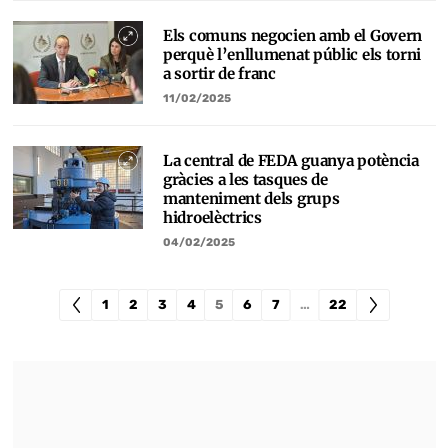
Els comuns negocien amb el Govern
perquè l’enllumenat públic els torni
a sortir de franc
11/02/2025
La central de FEDA guanya potència
gràcies a les tasques de
manteniment dels grups
hidroelèctrics
04/02/2025
1
2
3
4
5
6
7
…
22