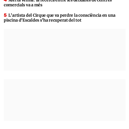
Alerta veïnal: la recerca entre les deixalles de centres
comercials va a més
L’artista del Cirque que va perdre la consciència en una
piscina d’Escaldes s’ha recuperat del tot