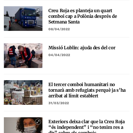
Creu Roja es planteja un quart
comboi cap a Polònia després de
Setmana Santa
08/04/2022
Missió Lublin: ajuda des del cor
04/04/2022
El tercer comboi humanitari no
tornarà amb refugiats perquè ja s’ha
arribat al límit establert
31/03/2022
Exteriors deixa clar que la Creu Roja
“és independent” i “no tenim res a
dir” sobre els combois