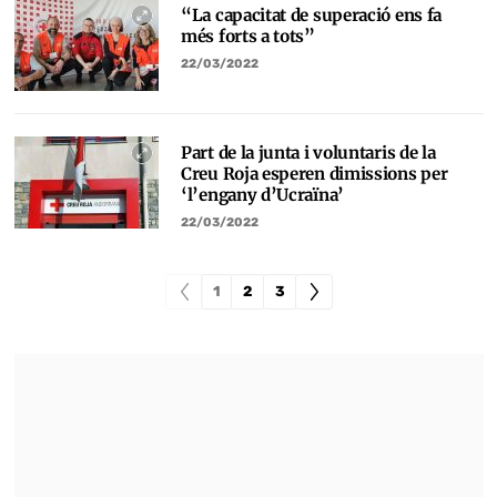
“La capacitat de superació ens fa
més forts a tots”
22/03/2022
Part de la junta i voluntaris de la
Creu Roja esperen dimissions per
‘l’engany d’Ucraïna’
22/03/2022
1
2
3