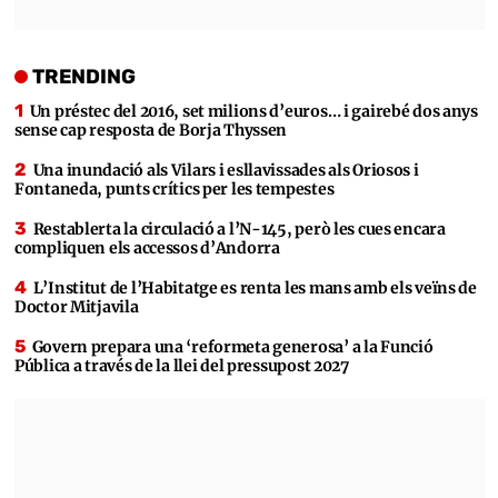
TRENDING
Un préstec del 2016, set milions d’euros… i gairebé dos anys
sense cap resposta de Borja Thyssen
Una inundació als Vilars i esllavissades als Oriosos i
Fontaneda, punts crítics per les tempestes
Restablerta la circulació a l’N-145, però les cues encara
compliquen els accessos d’Andorra
L’Institut de l’Habitatge es renta les mans amb els veïns de
Doctor Mitjavila
Govern prepara una ‘reformeta generosa’ a la Funció
Pública a través de la llei del pressupost 2027