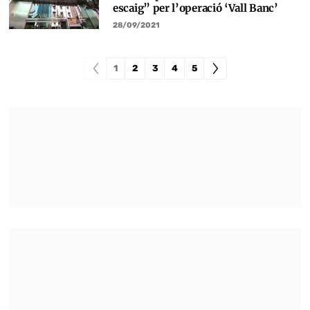
escaig” per l’operació ‘Vall Banc’
28/09/2021
1
2
3
4
5