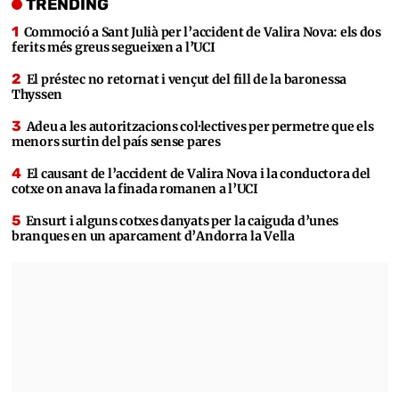
TRENDING
Commoció a Sant Julià per l’accident de Valira Nova: els dos
ferits més greus segueixen a l’UCI
El préstec no retornat i vençut del fill de la baronessa
Thyssen
Adeu a les autoritzacions col·lectives per permetre que els
menors surtin del país sense pares
El causant de l’accident de Valira Nova i la conductora del
cotxe on anava la finada romanen a l’UCI
Ensurt i alguns cotxes danyats per la caiguda d’unes
branques en un aparcament d’Andorra la Vella