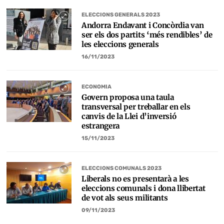
ELECCIONS GENERALS 2023
Andorra Endavant i Concòrdia van
ser els dos partits ‘més rendibles’ de
les eleccions generals
16/11/2023
ECONOMIA
Govern proposa una taula
transversal per treballar en els
canvis de la Llei d’inversió
estrangera
15/11/2023
ELECCIONS COMUNALS 2023
Liberals no es presentarà a les
eleccions comunals i dona llibertat
de vot als seus militants
09/11/2023