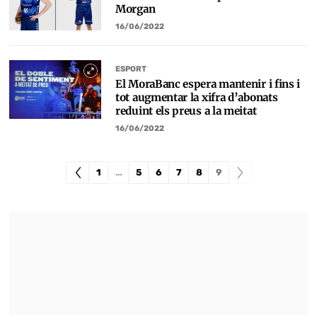
Morgan
16/06/2022
ESPORT
El MoraBanc espera mantenir i fins i
tot augmentar la xifra d’abonats
reduint els preus a la meitat
16/06/2022
1
…
5
6
7
8
9