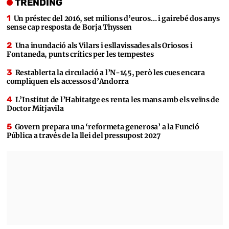
TRENDING
Un préstec del 2016, set milions d’euros… i gairebé dos anys
sense cap resposta de Borja Thyssen
Una inundació als Vilars i esllavissades als Oriosos i
Fontaneda, punts crítics per les tempestes
Restablerta la circulació a l’N-145, però les cues encara
compliquen els accessos d’Andorra
L’Institut de l’Habitatge es renta les mans amb els veïns de
Doctor Mitjavila
Govern prepara una ‘reformeta generosa’ a la Funció
Pública a través de la llei del pressupost 2027