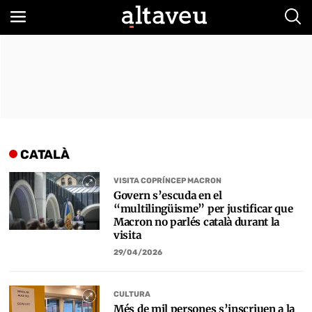
Bus
CATALÀ
VISITA COPRÍNCEP MACRON
Govern s’escuda en el
“multilingüisme” per justificar que
Macron no parlés català durant la
visita
29/04/2026
CULTURA
Més de mil persones s’inscriuen a la