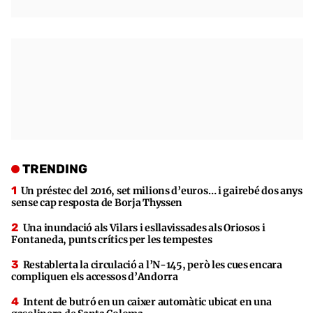
TRENDING
Un préstec del 2016, set milions d’euros… i gairebé dos anys
sense cap resposta de Borja Thyssen
Una inundació als Vilars i esllavissades als Oriosos i
Fontaneda, punts crítics per les tempestes
Restablerta la circulació a l’N-145, però les cues encara
compliquen els accessos d’Andorra
Intent de butró en un caixer automàtic ubicat en una