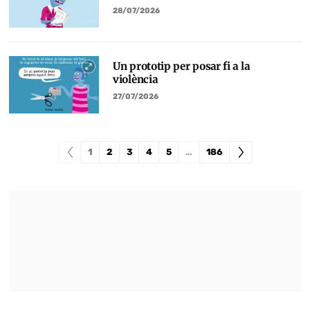
28/07/2026
Un prototip per posar fi a la
violència
27/07/2026
1
2
3
4
5
…
186