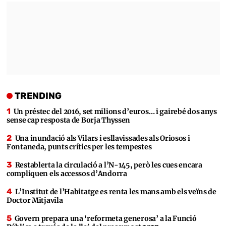
TRENDING
Un préstec del 2016, set milions d’euros… i gairebé dos anys
sense cap resposta de Borja Thyssen
Una inundació als Vilars i esllavissades als Oriosos i
Fontaneda, punts crítics per les tempestes
Restablerta la circulació a l’N-145, però les cues encara
compliquen els accessos d’Andorra
L’Institut de l’Habitatge es renta les mans amb els veïns de
Doctor Mitjavila
Govern prepara una ‘reformeta generosa’ a la Funció