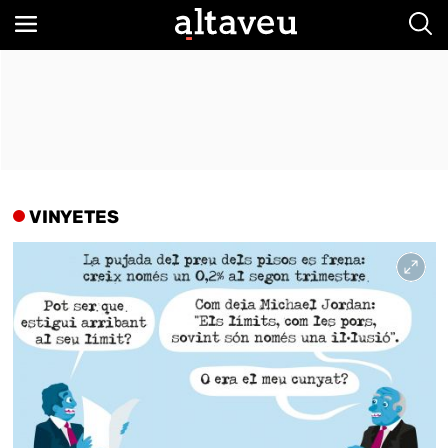
Bus
VINYETES