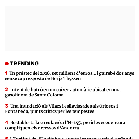
TRENDING
Un préstec del 2016, set milions d’euros… i gairebé dos anys
sense cap resposta de Borja Thyssen
Intent de butró en un caixer automàtic ubicat en una
gasolinera de Santa Coloma
Una inundació als Vilars i esllavissades als Oriosos i
Fontaneda, punts crítics per les tempestes
Restablerta la circulació a l’N-145, però les cues encara
compliquen els accessos d’Andorra
L’Institut de l’Habitatge es renta les mans amb els veïns de