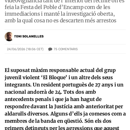
videovigilància tant de l’interior del recinte on es
feia la Festa del Poble d’Encamp com de les
immediacions i manté la investigació oberta,
amb la qual cosa no es descarten més arrestos
TONI SOLANELLES
75
COMENTARIS
24/06/2026 (18:06 CET)
El suposat màxim responsable actual del grup
juvenil violent ‘El Bloque’ i un altre dels seus
integrants. Un resident portuguès de 27 anys i un
nacional andorrà de 24. Tots dos amb
antecedents penals i que ja han hagut de
respondre davant la Justícia amb anterioritat per
aldarulls diversos. Alguns d’ells ja comesos com a
membres de la banda en qüestió. Són els dos
primers detinguts per les agressions que aquest