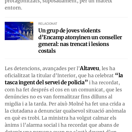
protagonitzats, suposadament, per un mateix
entorn.
RELACIONAT
Un grup de joves violents
d’Encamp atonyinen un conseller
general: nas trencat i lesions
costals
Altaveu
Les detencions, avançades per l’
, les ha
“la
oficialitzat la titular d’Interior, que ha celebrat
tasca ingent del servei de policia”
i ha recordat,
com ha fet després el cos en un comunicat, que les
denúncies no es van formalitzar fins dilluns al
migdia i a la tarda. Per això Molné ha fet una crida a
la ciutadana a denunciar qualsevol situació anòmala
en què es trobi. La ministra ha volgut calmar els
ànims i l’alarma social i ha recordat que abans de
detenir una persona quan no s’està davant d’un