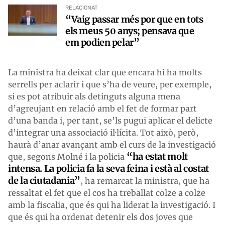
RELACIONAT
“Vaig passar més por que en tots
els meus 50 anys; pensava que
em podien pelar”
La ministra ha deixat clar que encara hi ha molts
serrells per aclarir i que s’ha de veure, per exemple,
si es pot atribuir als detinguts alguna mena
d’agreujant en relació amb el fet de formar part
d’una banda i, per tant, se’ls pugui aplicar el delicte
d’integrar una associació il·lícita. Tot això, però,
haurà d’anar avançant amb el curs de la investigació
“ha estat molt
que, segons Molné i la policia
intensa. La policia fa la seva feina i està al costat
de la ciutadania”
, ha remarcat la ministra, que ha
ressaltat el fet que el cos ha treballat colze a colze
amb la fiscalia, que és qui ha liderat la investigació. I
que és qui ha ordenat detenir els dos joves que