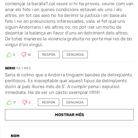
començar la baralla?,cal veure si hi ha proves, veurw com van
anar els fets i en quines condicions estaven els uns i els
altres, en tot cas això ho ha derimir la justicia i en base als
fets i no en presuncions interessades, vale, el fet que uns
siguin Andorrans i els altres no, no pot-ser un motiu de
decantar la balança en favor d'uns en detriment dels altres.
De totes maneres la violencia gratuita no porte mai res de bo
vingui d'on vingui.
RESPON
DENUNCIA
3
10
SERGI
FA 1 MES
Seria el colmo que a Andorra tinguem bandes de delinqüents
perillosos. Es inaceptable que aquest tipus de delinqüents
durin al país lliures més de 5'. A cumplir pena i expulsió
inmediata. Ha de ser un cástic exemplar !!!!!!!!!
RESPON
DENUNCIA
17
2
MOSTRAR MÉS
NOM