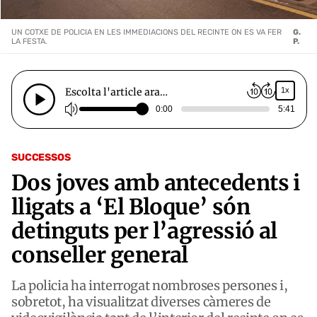
UN COTXE DE POLICIA EN LES IMMEDIACIONS DEL RECINTE ON ES VA FER
G.
LA FESTA.
P.
Escolta l'article ara…
1x
0:00
5:41
SUCCESSOS
Dos joves amb antecedents i
lligats a ‘El Bloque’ són
detinguts per l’agressió al
conseller general
La policia ha interrogat nombroses persones i,
sobretot, ha visualitzat diverses càmeres de