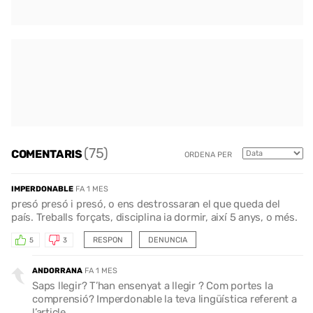
(75)
COMENTARIS
ORDENA PER
IMPERDONABLE
FA 1 MES
presó presó i presó, o ens destrossaran el que queda del
país. Treballs forçats, disciplina ia dormir, així 5 anys, o més.
RESPON
DENUNCIA
5
3
ANDORRANA
FA 1 MES
Saps llegir? T’han ensenyat a llegir ? Com portes la
comprensió? Imperdonable la teva lingüística referent a
l’article.