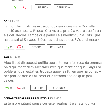
RESPON
DENUNCIA
0
2
EO
FA 1 MES
Es molt fàcil... Agressio, alcohol, denúncies= a la Comella,
sanció exemplar... Poseu 10 anys a la presó a veure que faran
els del Bloque. També que parlin i els identifiquin a Tots. Que
ha passat al Salvador? Quants jutjats de cop? Aquí el mateix
RESPON
DENUNCIA
10
1
PAU
FA 1 MES
Algú li pot dir aquest polític que si torna a fer roda de premsa
no digui mentides? Mentider més que mentider que li digui al
poble en quin estat es trobava aquella nit i en que ha donat +
per partida doble ! Ai Peret que tothom sap de quin peu
calces !
RESPON
DENUNCIA
14
20
DEIXAR TREBALLAR A LA JUSTICIA
FA 1 MES
Estem pre jutjant sense coneixer realment els fets, qui va