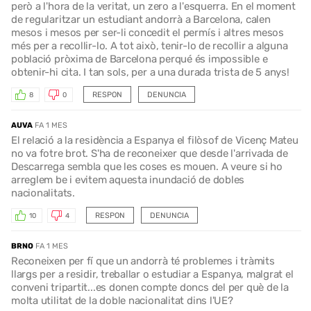
però a l'hora de la veritat, un zero a l'esquerra. En el moment
de regularitzar un estudiant andorrà a Barcelona, calen
mesos i mesos per ser-li concedit el permís i altres mesos
més per a recollir-lo. A tot això, tenir-lo de recollir a alguna
població pròxima de Barcelona perqué és impossible e
obtenir-hi cita. I tan sols, per a una durada trista de 5 anys!
RESPON
DENUNCIA
8
0
AUVA
FA 1 MES
El relació a la residència a Espanya el filòsof de Vicenç Mateu
no va fotre brot. S'ha de reconeixer que desde l'arrivada de
Descarrega sembla que les coses es mouen. A veure si ho
arreglem be i evitem aquesta inundació de dobles
nacionalitats.
RESPON
DENUNCIA
10
4
BRNO
FA 1 MES
Reconeixen per fí que un andorrà té problemes i tràmits
llargs per a residir, treballar o estudiar a Espanya, malgrat el
conveni tripartit...es donen compte doncs del per què de la
molta utilitat de la doble nacionalitat dins l'UE?