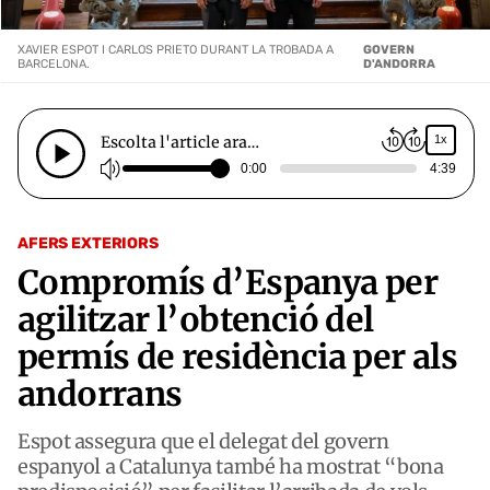
XAVIER ESPOT I CARLOS PRIETO DURANT LA TROBADA A
GOVERN
BARCELONA.
D'ANDORRA
Escolta l'article ara…
1x
0:00
4:39
AFERS EXTERIORS
Compromís d’Espanya per
agilitzar l’obtenció del
permís de residència per als
andorrans
Espot assegura que el delegat del govern
espanyol a Catalunya també ha mostrat “bona