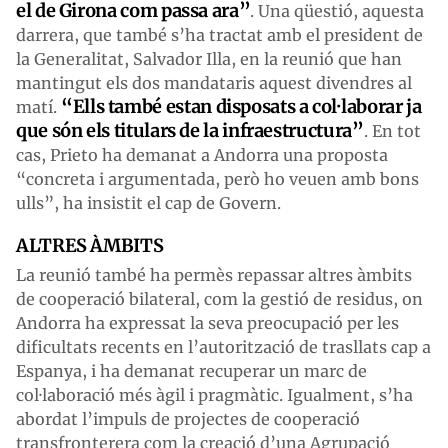
el de Girona com passa ara”
. Una qüestió, aquesta
darrera, que també s’ha tractat amb el president de
la Generalitat, Salvador Illa, en la reunió que han
mantingut els dos mandataris aquest divendres al
“Ells també estan disposats a col·laborar ja
matí.
que són els titulars de la infraestructura”
. En tot
cas, Prieto ha demanat a Andorra una proposta
“concreta i argumentada, però ho veuen amb bons
ulls”, ha insistit el cap de Govern.
ALTRES ÀMBITS
La reunió també ha permès repassar altres àmbits
de cooperació bilateral, com la gestió de residus, on
Andorra ha expressat la seva preocupació per les
dificultats recents en l’autorització de trasllats cap a
Espanya, i ha demanat recuperar un marc de
col·laboració més àgil i pragmàtic. Igualment, s’ha
abordat l’impuls de projectes de cooperació
transfronterera com la creació d’una Agrupació