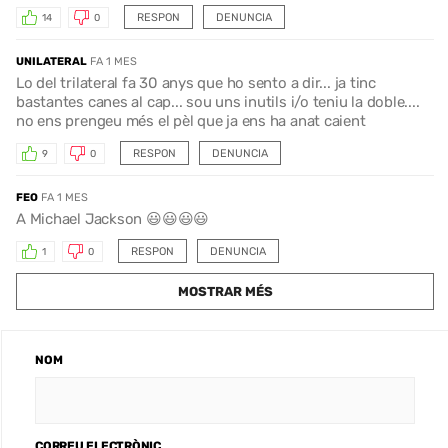
RESPON
DENUNCIA
14
0
UNILATERAL
FA 1 MES
Lo del trilateral fa 30 anys que ho sento a dir... ja tinc
bastantes canes al cap... sou uns inutils i/o teniu la doble....
no ens prengeu més el pèl que ja ens ha anat caient
RESPON
DENUNCIA
9
0
FEO
FA 1 MES
A Michael Jackson 😃😃😃😃
RESPON
DENUNCIA
1
0
MOSTRAR MÉS
NOM
CORREU ELECTRÒNIC