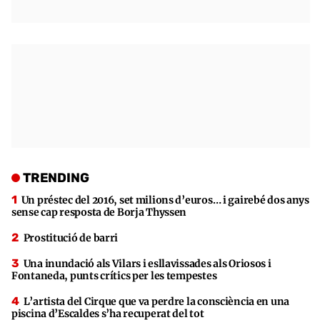
TRENDING
Un préstec del 2016, set milions d’euros… i gairebé dos anys
sense cap resposta de Borja Thyssen
Prostitució de barri
Una inundació als Vilars i esllavissades als Oriosos i
Fontaneda, punts crítics per les tempestes
L’artista del Cirque que va perdre la consciència en una
piscina d’Escaldes s’ha recuperat del tot