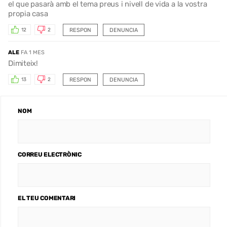
el que pasarà amb el tema preus i nivell de vida a la vostra
propia casa
RESPON
DENUNCIA
12
2
ALE
FA 1 MES
Dimiteix!
RESPON
DENUNCIA
13
2
NOM
CORREU ELECTRÒNIC
EL TEU COMENTARI