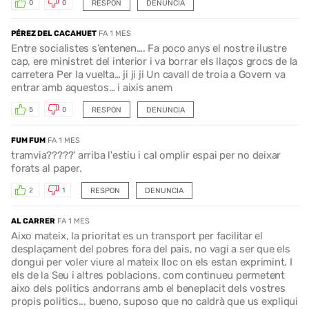
RESPON
DENUNCIA
0
0
PÉREZ DEL CACAHUET
FA 1 MES
Entre socialistes s’entenen…. Fa poco anys el nostre ilustre
cap, ere ministret del interior i va borrar els llaços grocs de la
carretera Per la vuelta… ji ji ji Un cavall de troia a Govern va
entrar amb aquestos… i aixis anem
RESPON
DENUNCIA
5
0
FUM FUM
FA 1 MES
tramvia?????' arriba l'estiu i cal omplir espai per no deixar
forats al paper.
RESPON
DENUNCIA
2
1
AL CARRER
FA 1 MES
Aixo mateix, la prioritat es un transport per facilitar el
desplaçament del pobres fora del pais, no vagi a ser que els
dongui per voler viure al mateix lloc on els estan exprimint. I
els de la Seu i altres poblacions, com continueu permetent
aixo dels politics andorrans amb el beneplacit dels vostres
propis politics... bueno, suposo que no caldrà que us expliqui