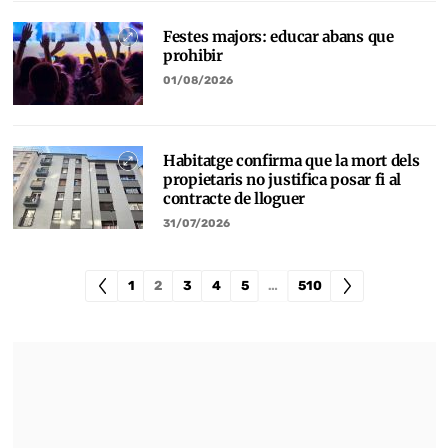
Festes majors: educar abans que
prohibir
01/08/2026
Habitatge confirma que la mort dels
propietaris no justifica posar fi al
contracte de lloguer
31/07/2026
1
2
3
4
5
…
510