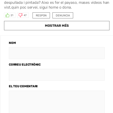
despullada i pintada? Aixo es fer el payaso, mases videos han
vist,quin poc servei, sigui home o dona.
RESPON
DENUNCIA
21
47
MOSTRAR MÉS
NOM
CORREU ELECTRÒNIC
EL TEU COMENTARI