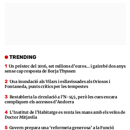
TRENDING
Un préstec del 2016, set milions d’euros… i gairebé dos anys
sense cap resposta de Borja Thyssen
Una inundació als Vilars i esllavissades als Oriosos i
Fontaneda, punts crítics per les tempestes
Restablerta la circulació a l’N-145, però les cues encara
compliquen els accessos d’Andorra
L’Institut de l’Habitatge es renta les mans amb els veïns de
Doctor Mitjavila
Govern prepara una ‘reformeta generosa’ a la Funció