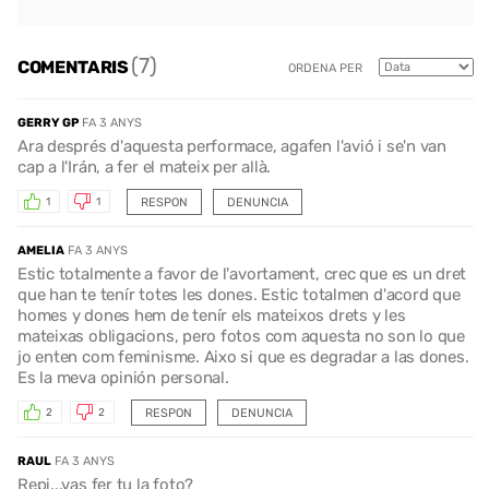
(7)
COMENTARIS
ORDENA PER
GERRY GP
FA 3 ANYS
Ara després d'aquesta performace, agafen l'avió i se'n van
cap a l'Irán, a fer el mateix per allà.
RESPON
DENUNCIA
1
1
AMELIA
FA 3 ANYS
Estic totalmente a favor de l'avortament, crec que es un dret
que han te tenír totes les dones. Estic totalmen d'acord que
homes y dones hem de tenír els mateixos drets y les
mateixas obligacions, pero fotos com aquesta no son lo que
jo enten com feminisme. Aixo si que es degradar a las dones.
Es la meva opinión personal.
RESPON
DENUNCIA
2
2
RAUL
FA 3 ANYS
Repi...vas fer tu la foto?