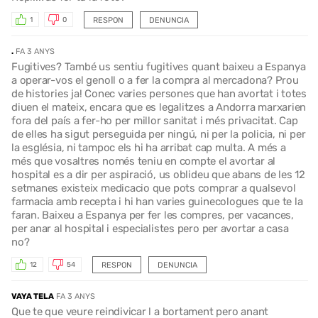
RESPON
DENUNCIA
1
0
.
FA 3 ANYS
Fugitives? També us sentiu fugitives quant baixeu a Espanya
a operar-vos el genoll o a fer la compra al mercadona? Prou
de histories ja! Conec varies persones que han avortat i totes
diuen el mateix, encara que es legalitzes a Andorra marxarien
fora del país a fer-ho per millor sanitat i més privacitat. Cap
de elles ha sigut perseguida per ningú, ni per la policia, ni per
la església, ni tampoc els hi ha arribat cap multa. A més a
més que vosaltres només teniu en compte el avortar al
hospital es a dir per aspiració, us oblideu que abans de les 12
setmanes existeix medicacio que pots comprar a qualsevol
farmacia amb recepta i hi han varies guinecologues que te la
faran. Baixeu a Espanya per fer les compres, per vacances,
per anar al hospital i especialistes pero per avortar a casa
no?
RESPON
DENUNCIA
12
54
VAYA TELA
FA 3 ANYS
Que te que veure reindivicar l a bortament pero anant