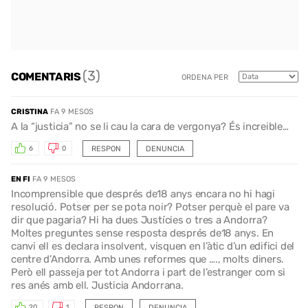
(3)
COMENTARIS
ORDENA PER
CRISTINA
FA 9 MESOS
A la “justicia” no se li cau la cara de vergonya? És increible…
RESPON
DENUNCIA
6
0
EN FI
FA 9 MESOS
Incomprensible que després de18 anys encara no hi hagi
resolució. Potser per se pota noir? Potser perquè el pare va
dir que pagaria? Hi ha dues Justícies o tres a Andorra?
Moltes preguntes sense resposta després de18 anys. En
canvi ell es declara insolvent, visquen en l’àtic d’un edifici del
centre d’Andorra. Amb unes reformes que …., molts diners.
Però ell passeja per tot Andorra i part de l’estranger com si
res anés amb ell. Justicia Andorrana.
RESPON
DENUNCIA
20
1