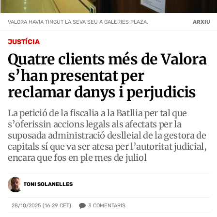
VALORA HAVIA TINGUT LA SEVA SEU A GALERIES PLAZA.
ARXIU
JUSTÍCIA
Quatre clients més de Valora
s’han presentat per
reclamar danys i perjudicis
La petició de la fiscalia a la Batllia per tal que
s’oferissin accions legals als afectats per la
suposada administració deslleial de la gestora de
capitals sí que va ser atesa per l’autoritat judicial,
encara que fos en ple mes de juliol
TONI SOLANELLES
3
COMENTARIS
28/10/2025 (16:29 CET)