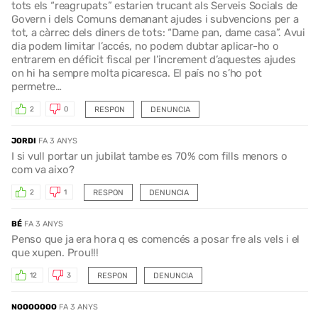
tots els “reagrupats” estarien trucant als Serveis Socials de
Govern i dels Comuns demanant ajudes i subvencions per a
tot, a càrrec dels diners de tots: “Dame pan, dame casa”. Avui
dia podem limitar l’accés, no podem dubtar aplicar-ho o
entrarem en déficit fiscal per l’increment d’aquestes ajudes
on hi ha sempre molta picaresca. El país no s’ho pot
permetre…
RESPON
DENUNCIA
2
0
JORDI
FA 3 ANYS
I si vull portar un jubilat tambe es 70% com fills menors o
com va aixo?
RESPON
DENUNCIA
2
1
BÉ
FA 3 ANYS
Penso que ja era hora q es comencés a posar fre als vels i el
que xupen. Prou!!!
RESPON
DENUNCIA
12
3
NOOOOOOO
FA 3 ANYS