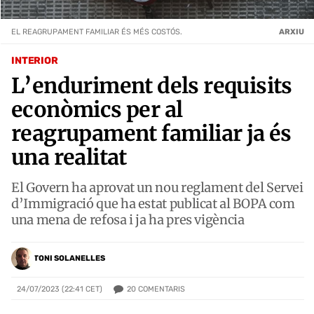
EL REAGRUPAMENT FAMILIAR ÉS MÉS COSTÓS.
ARXIU
INTERIOR
L’enduriment dels requisits
econòmics per al
reagrupament familiar ja és
una realitat
El Govern ha aprovat un nou reglament del Servei
d’Immigració que ha estat publicat al BOPA com
una mena de refosa i ja ha pres vigència
TONI SOLANELLES
20
COMENTARIS
24/07/2023 (22:41 CET)