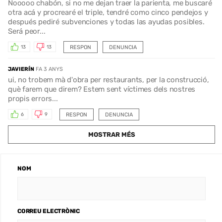
Nooooo chabón, si no me dejan traer la parienta, me buscaré
otra acá y procrearé el triple, tendré como cinco pendejos y
después pediré subvenciones y todas las ayudas posibles.
Será peor...
RESPON
DENUNCIA
13
13
JAVIERÍN
FA 3 ANYS
ui, no trobem mà d'obra per restaurants, per la construcció,
què farem que direm? Estem sent víctimes dels nostres
propis errors...
RESPON
DENUNCIA
6
9
MOSTRAR MÉS
NOM
CORREU ELECTRÒNIC