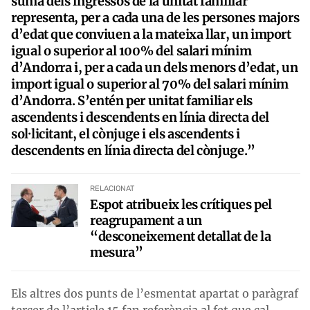
suma dels ingressos de la unitat familiar
representa, per a cada una de les persones majors
d’edat que conviuen a la mateixa llar, un import
igual o superior al 100% del salari mínim
d’Andorra i, per a cada un dels menors d’edat, un
import igual o superior al 70% del salari mínim
d’Andorra. S’entén per unitat familiar els
ascendents i descendents en línia directa del
sol·licitant, el cònjuge i els ascendents i
descendents en línia directa del cònjuge.”
RELACIONAT
Espot atribueix les crítiques pel
reagrupament a un
“desconeixement detallat de la
mesura”
Els altres dos punts de l’esmentat apartat o paràgraf
tercer de l’article 15 fan referència al fet que cal