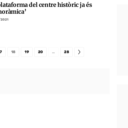
lataforma del centre històric ja és
noràmica’
/2021
7
18
19
20
…
28