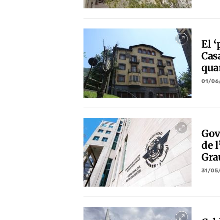
El ‘
Cas
qua
01/06
Gov
de l
Gra
31/05