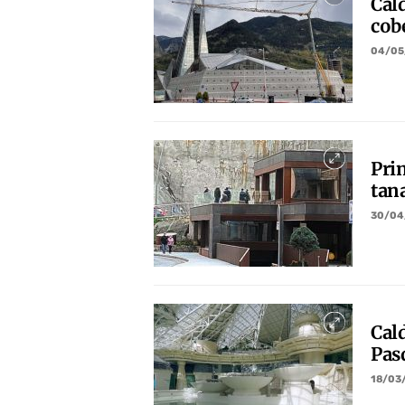
Cald
cobe
04/05
Prim
tan
30/04
Cal
Pas
18/03