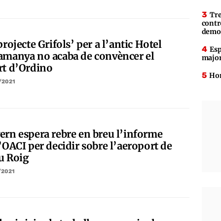
Tre
contr
demo
projecte Grifols’ per a l’antic Hotel
Esp
amanya no acaba de convèncer el
major
rt d’Ordino
Hom
/2021
ern espera rebre en breu l’informe
’OACI per decidir sobre l’aeroport de
u Roig
/2021