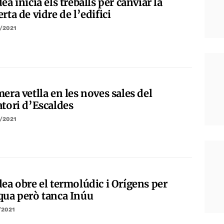
ea inicia els treballs per canviar la
rta de vidre de l’edifici
/2021
era vetlla en les noves sales del
atori d’Escaldes
/2021
dea obre el termolúdic i Orígens per
qua però tanca Inúu
/2021