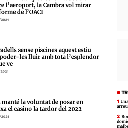
re l’aeroport, la Cambra vol mirar
nforme de l’OACI
/2021
adells sense piscines aquest estiu
 poder-les lluir amb tota l’esplendor
ue ve
/2021
TR
s manté la voluntat de posar en
Una
arreu
xa el casino la tardor del 2022
Bor
/2021
domic
malb