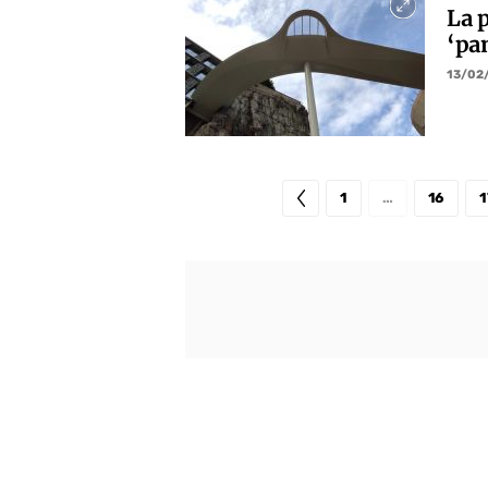
La p
‘pa
13/02
1
…
16
1