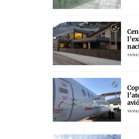
Cen
l’ex
naci
17/03
Cop
l’at
avi
19/02