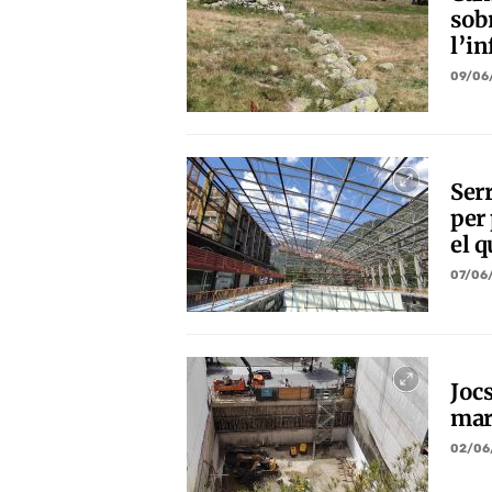
sob
l’i
09/06
Serr
per
el q
07/06
Joc
mar
02/06