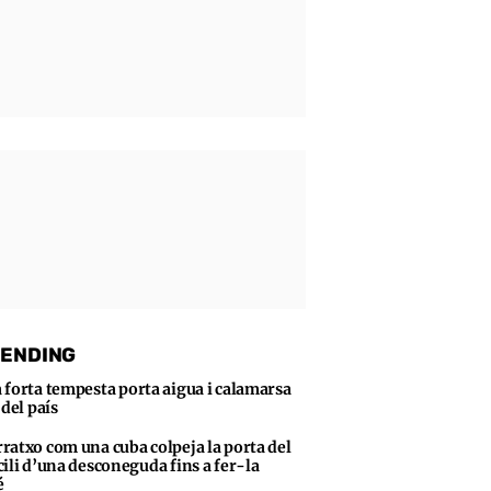
ENDING
 forta tempesta porta aigua i calamarsa
 del país
ratxo com una cuba colpeja la porta del
ili d’una desconeguda fins a fer-la
é