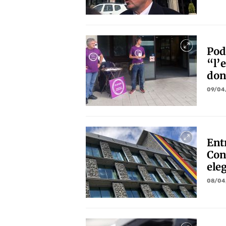
Pod
“l’
don
09/04
Entr
Con
eleg
08/04