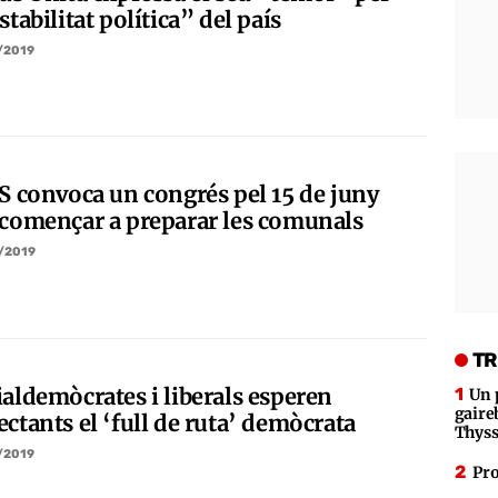
stabilitat política” del país
/2019
PS convoca un congrés pel 15 de juny
 començar a preparar les comunals
/2019
TR
ialdemòcrates i liberals esperen
Un 
gaire
ctants el ‘full de ruta’ demòcrata
Thys
/2019
Pro