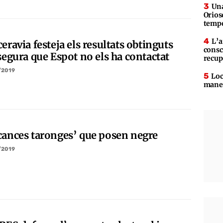
Una
Orios
tempe
L’a
eravia festeja els resultats obtinguts
consc
segura que Espot no els ha contactat
recup
/2019
Loc
maner
cances taronges’ que posen negre
/2019