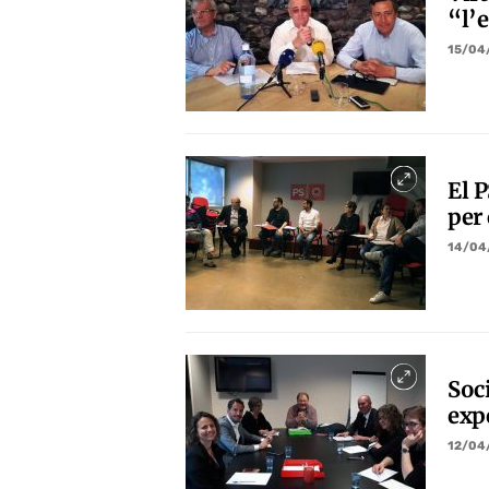
“l’e
15/04
El 
per
14/04
Soc
expe
12/04