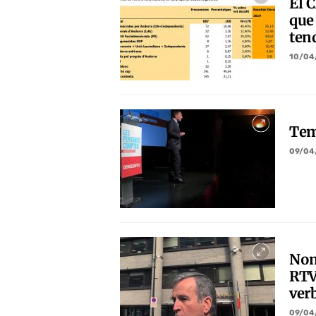
El C
que 
ten
10/04
Temo
09/04
Nom
RTV
ver
09/04