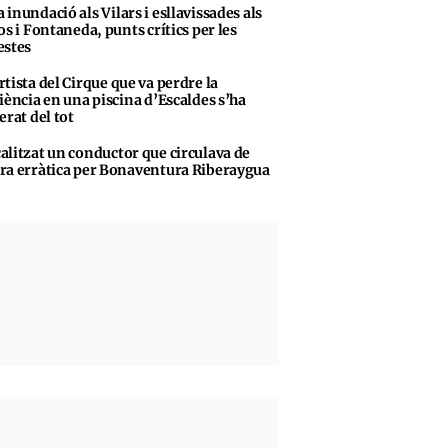
 inundació als Vilars i esllavissades als
os i Fontaneda, punts crítics per les
stes
rtista del Cirque que va perdre la
iència en una piscina d’Escaldes s’ha
erat del tot
alitzat un conductor que circulava de
a erràtica per Bonaventura Riberaygua