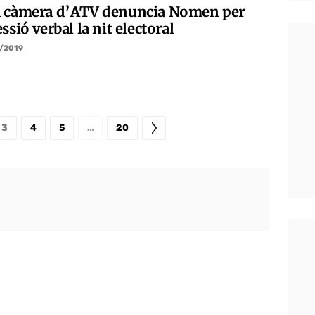
 càmera d’ATV denuncia Nomen per
ssió verbal la nit electoral
/2019
3
4
5
…
20