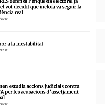
RES defensa l’enquesta electoral ja
el vot decidit que incloïa va seguir la
dència real
/2019
r a la inestabilitat
/2019
en estudia accions judicials contra
A per les acusacions d’assetjament
bal
/2019