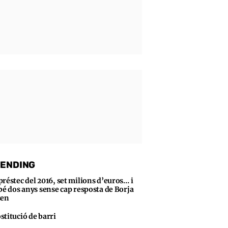
ENDING
préstec del 2016, set milions d’euros… i
bé dos anys sense cap resposta de Borja
sen
stitució de barri