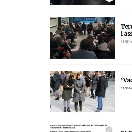
Terc
i as
11/04
‘Va
11/04