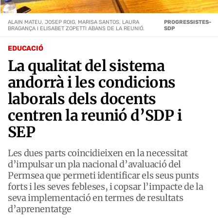
ALAIN MATEU, JOSEP ROIG, MARISA SANTOS, LAURA
PROGRESSISTES-
BRAGANÇA I ELISABET ZOPETTI ABANS DE LA REUNIÓ.
SDP
EDUCACIÓ
La qualitat del sistema
andorrà i les condicions
laborals dels docents
centren la reunió d’SDP i
SEP
Les dues parts coincidieixen en la necessitat
d’impulsar un pla nacional d’avaluació del
Permsea que permeti identificar els seus punts
forts i les seves febleses, i copsar l’impacte de la
seva implementació en termes de resultats
d’aprenentatge