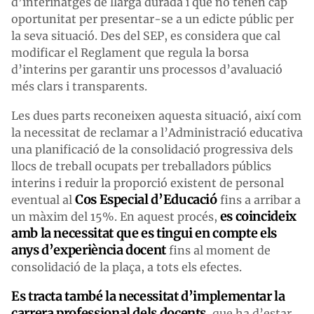
d’interinatges de llarga durada i que no tenen cap
oportunitat per presentar-se a un edicte públic per
la seva situació. Des del SEP, es considera que cal
modificar el Reglament que regula la borsa
d’interins per garantir uns processos d’avaluació
més clars i transparents.
Les dues parts reconeixen aquesta situació, així com
la necessitat de reclamar a l’Administració educativa
una planificació de la consolidació progressiva dels
llocs de treball ocupats per treballadors públics
interins i reduir la proporció existent de personal
Cos Especial d’Educació
eventual al
fins a arribar a
es coincideix
un màxim del 15%. En aquest procés,
amb la necessitat que es tingui en compte els
anys d’experiència docent
fins al moment de
consolidació de la plaça, a tots els efectes.
Es tracta també la necessitat d’implementar la
carrera professional dels docents
, que ha d’estar