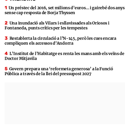
Un préstec del 2016, set milions d’euros… i gairebé dos anys
sense cap resposta de Borja Thyssen
Una inundació als Vilars i esllavissades als Oriosos i
Fontaneda, punts crítics per les tempestes
Restablerta la circulació a l’N-145, però les cues encara
compliquen els accessos d’Andorra
L’Institut de l’Habitatge es renta les mans amb els veïns de
Doctor Mitjavila
Govern prepara una ‘reformeta generosa’ a la Funció
Pública a través de la llei del pressupost 2027