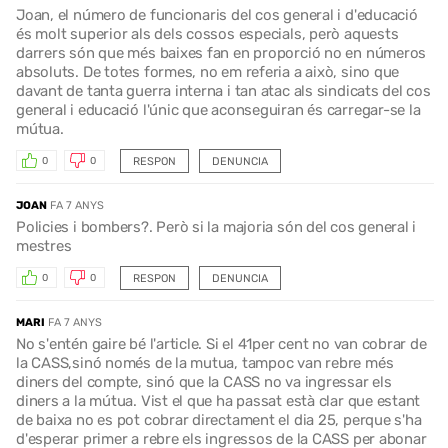
Joan, el número de funcionaris del cos general i d'educació
és molt superior als dels cossos especials, però aquests
darrers són que més baixes fan en proporció no en números
absoluts. De totes formes, no em referia a això, sino que
davant de tanta guerra interna i tan atac als sindicats del cos
general i educació l'únic que aconseguiran és carregar-se la
mútua.
RESPON
DENUNCIA
0
0
JOAN
FA 7 ANYS
Policies i bombers?. Però si la majoria són del cos general i
mestres
RESPON
DENUNCIA
0
0
MARI
FA 7 ANYS
No s'entén gaire bé l'article. Si el 41per cent no van cobrar de
la CASS,sinó només de la mutua, tampoc van rebre més
diners del compte, sinó que la CASS no va ingressar els
diners a la mútua. Vist el que ha passat està clar que estant
de baixa no es pot cobrar directament el dia 25, perque s'ha
d'esperar primer a rebre els ingressos de la CASS per abonar