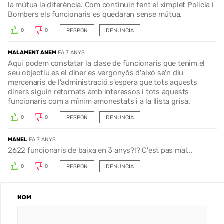
la mútua la diferència. Com continuin fent el ximplet Policia i
Bombers els funcionaris es quedaran sense mútua.
RESPON
DENUNCIA
0
0
MALAMENT ANEM
FA 7 ANYS
Aqui podem constatar la clase de funcionaris que tenim,el
seu objectiu es el diner es vergonyós d'aixó se'n diu
mercenaris de l'administració,s'espera que tots aquests
diners siguin retornats amb interessos i tots aquests
funcionaris com a mìnim amonestats i a la llista grisa.
RESPON
DENUNCIA
0
0
MANEL
FA 7 ANYS
2622 funcionaris de baixa en 3 anys?!? C'est pas mal...
RESPON
DENUNCIA
0
0
NOM