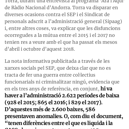
Torra, durant una entrevista al programa ‘Ara i Aquí’
de Ràdio Nacional d’Andorra. Torra va disparar en
diverses ocasions contra el SEP i el Sindicat de
personals adscrit a l’administració general (Sipaag)
i, entre altres coses, va explicar que les disfuncions
ocorregudes a la mútua entre el 2015 i el 2017 no
tenien res a veure amb el que ha passat els mesos
d’abril i octubre d’aquest 2018.
La nota informativa publicitada a través de les
xarxes socials pel SEP, que deixa clar que no es
tracta de fer una guerra entre col·lectius
funcionarials ni criminalitzar ningú, evidencia que
hi va
en els tres anys de referència, en conjunt,
haver a l’administració 2.622 períodes de baixa
(928 el 2015; 865 el 2016; i 829 el 2017).
D’aquestes més de 2.600 baixes, 586
presentaven anomalies. O, com diu el document,
“tenen diferències entre el que es liquida i la