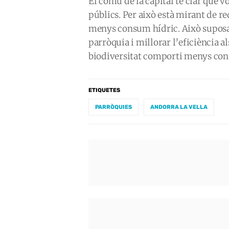
El comú de la capital té clar que vo
públics. Per això està mirant de re
menys consum hídric. Això suposa
parròquia i millorar l’eficiència a
biodiversitat comporti menys con
ETIQUETES
PARRÒQUIES
ANDORRA LA VELLA