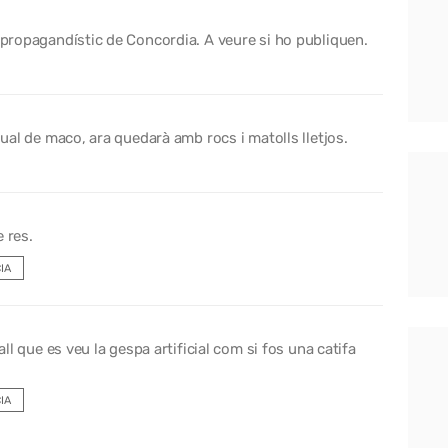
t propagandístic de Concordia. A veure si ho publiquen.
igual de maco, ara quedarà amb rocs i matolls lletjos.
 res.
IA
l que es veu la gespa artificial com si fos una catifa
IA