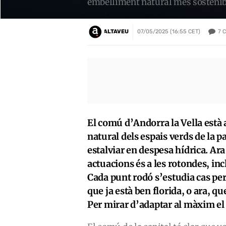
embelliment natural més sosteni
7
C
ALTAVEU
07/05/2025 (16:55 CET)
El comú d’Andorra la Vella està
natural dels espais verds de la p
estalviar en despesa hídrica. Ara
actuacions és a les rotondes, incl
Cada punt rodó s’estudia cas per
que ja està ben florida, o ara, qu
Per mirar d’adaptar al màxim el 