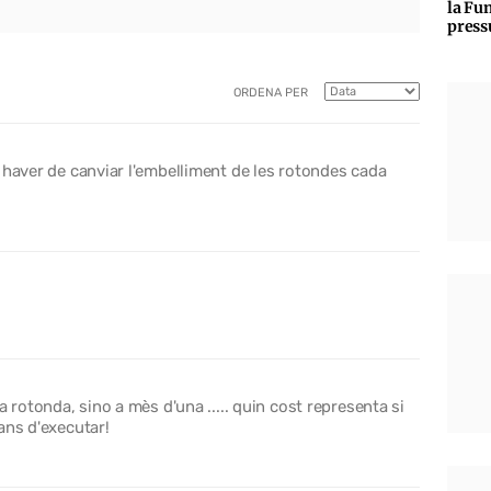
la Fun
press
ORDENA PER
 haver de canviar l'embelliment de les rotondes cada
a rotonda, sino a mès d'una ..... quin cost representa si
ans d'executar!