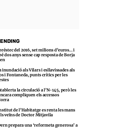
ENDING
préstec del 2016, set milions d’euros… i
bé dos anys sense cap resposta de Borja
sen
 inundació als Vilars i esllavissades als
s i Fontaneda, punts crítics per les
stes
tablerta la circulació a l’N-145, però les
encara compliquen els accessos
dorra
nstitut de l’Habitatge es renta les mans
ls veïns de Doctor Mitjavila
ern prepara una ‘reformeta generosa’ a