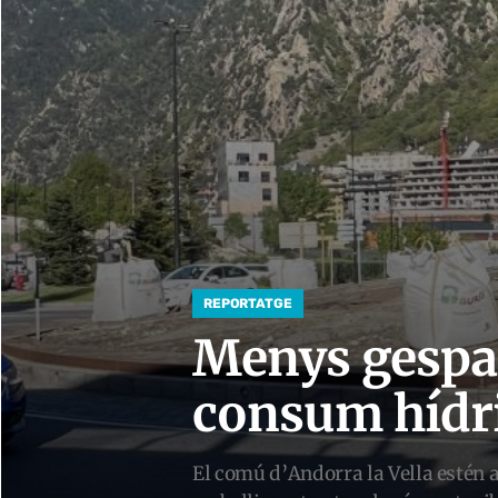
REPORTATGE
Menys gespa,
consum hídr
El comú d’Andorra la Vella estén a