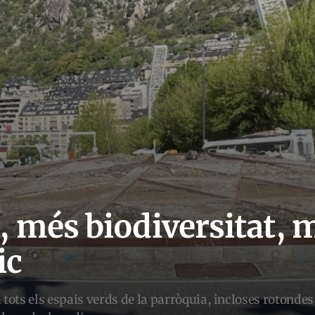
 més biodiversitat, 
ic
 tots els espais verds de la parròquia, incloses rotondes