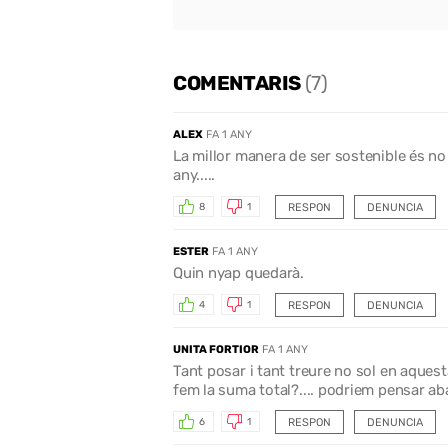
COMENTARIS
(7)
ALEX
FA 1 ANY
La millor manera de ser sostenible és no
any.....
RESPON
DENUNCIA
8
1
ESTER
FA 1 ANY
Quin nyap quedarà.
RESPON
DENUNCIA
4
1
UNITA FORTIOR
FA 1 ANY
Tant posar i tant treure no sol en aquest
fem la suma total?.... podriem pensar ab
RESPON
DENUNCIA
6
1