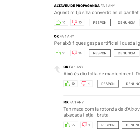
ALTAVEU DE PROPAGANDA
FA 1 ANY
Aquest mitjà s’ha convertit en el panfle
RESPON
DENUNCIA
10
10
OK
FA 1 ANY
Per això fiques gespa artificial i queda 
RESPON
DENUNCIA
15
14
OK
FA 1 ANY
Això és diu falta de manteniment. De
RESPON
DENUNC
10
4
MK
FA 1 ANY
Tan maca com la rotonda de d'Aixoval
aixecada lletja i bruta.
RESPON
DENUNC
29
1