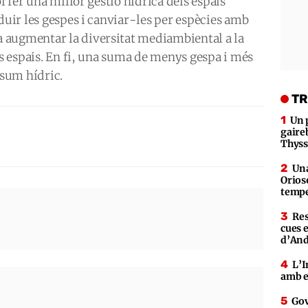
l fer una millor gestió hídrica dels espais
duir les gespes i canviar-les per espècies amb
 augmentar la diversitat mediambiental a la
ls espais. En fi, una suma de menys gespa i més
sum hídric.
TR
Un 
gaire
Thys
Una
Orioso
tempe
Res
cues 
d’An
L’I
amb e
Gov