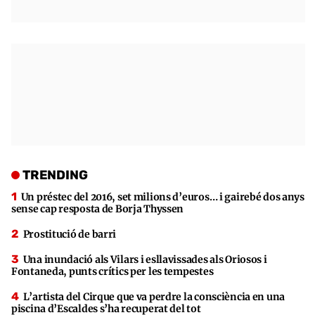
TRENDING
Un préstec del 2016, set milions d’euros… i gairebé dos anys
sense cap resposta de Borja Thyssen
Prostitució de barri
Una inundació als Vilars i esllavissades als Oriosos i
Fontaneda, punts crítics per les tempestes
L’artista del Cirque que va perdre la consciència en una
piscina d’Escaldes s’ha recuperat del tot