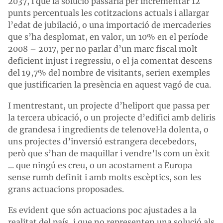
2037, i que la solució passaria per incrementar 12
punts percentuals les cotitzacions actuals i allargar
l’edat de jubilació, o una importació de mercaderies
que s’ha desplomat, en valor, un 10% en el període
2008 – 2017, per no parlar d’un marc fiscal molt
deficient injust i regressiu, o el ja comentat descens
del 19,7% del nombre de visitants, serien exemples
que justificarien la presència en aquest vagó de cua.
I mentrestant, un projecte d’heliport que passa per
la tercera ubicació, o un projecte d’edifici amb deliris
de grandesa i ingredients de telenovel·la dolenta, o
uns projectes d’inversió estrangera decebedors,
però que s’han de maquillar i vendre’ls com un èxit
... que ningú es creu, o un acostament a Europa
sense rumb definit i amb molts escèptics, son les
grans actuacions proposades.
Es evident que són actuacions poc ajustades a la
realitat del país, i que no representen una solució als