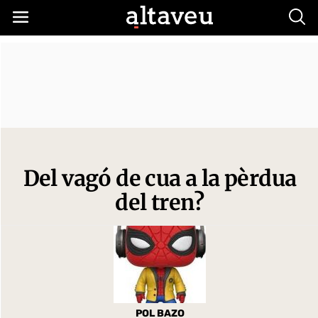
Busc
Del vagó de cua a la pèrdua
del tren?
POL BAZO