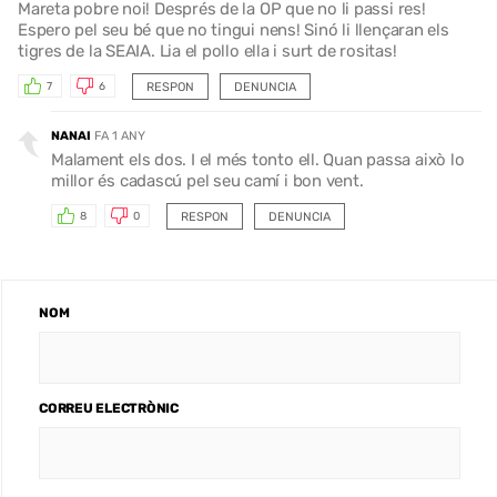
Mareta pobre noi! Després de la OP que no li passi res!
Espero pel seu bé que no tingui nens! Sinó li llençaran els
tigres de la SEAIA. Lia el pollo ella i surt de rositas!
RESPON
DENUNCIA
7
6
NANAI
FA 1 ANY
Malament els dos. I el més tonto ell. Quan passa això lo
millor és cadascú pel seu camí i bon vent.
RESPON
DENUNCIA
8
0
NOM
CORREU ELECTRÒNIC