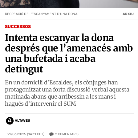
RECREACIÓ DE L'ESCANYAMENT D'UNA DONA.
ARXIU
SUCCESSOS
Intenta escanyar la dona
després que l’amenacés amb
una bufetada i acaba
detingut
En un domicili d’Escaldes, els cònjuges han
protagonitzat una forta discussió verbal aquesta
matinada abans que arribessin a les mans i
hagués d’intervenir el SUM
ALTAVEU
2
COMENTARIS
21/06/2025 (14:11 CET)