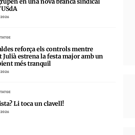
grupen en una nova branca sindical
l’USdA
/2026
TATGE
aldes reforça els controls mentre
t Julià estrena la festa major amb un
ient més tranquil
/2026
TATGE
sta? Li toca un clavell!
/2026