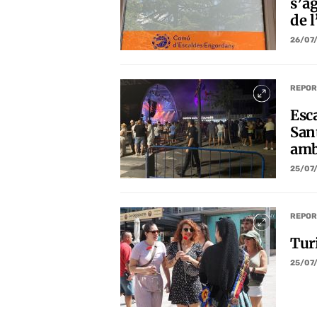
s’a
de 
26/07
REPOR
Esc
San
amb
25/07
REPOR
Turi
25/07