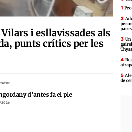
Pro
Ade
perme
pares
Vilars i esllavissades als
Un 
a, punts crítics per les
gaire
Thys
Res
atrap
Ale
de ce
TATGE
ngordany d’antes fa el ple
/2026