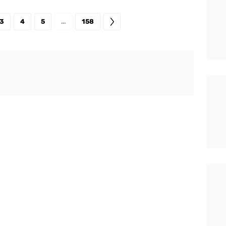
3
4
5
…
158