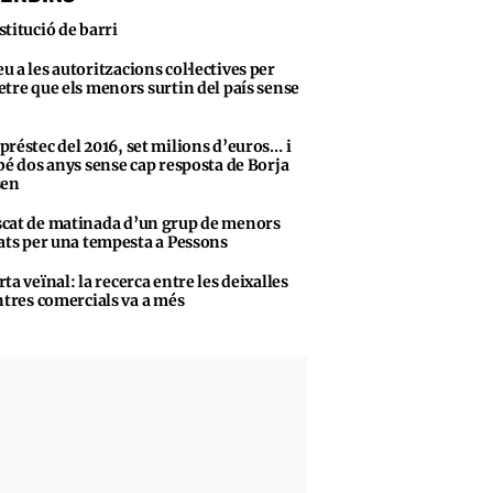
stitució de barri
u a les autoritzacions col·lectives per
tre que els menors surtin del país sense
préstec del 2016, set milions d’euros… i
bé dos anys sense cap resposta de Borja
sen
cat de matinada d’un grup de menors
ats per una tempesta a Pessons
rta veïnal: la recerca entre les deixalles
ntres comercials va a més