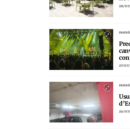
28/07
PARRÒ
Pre
canv
conf
27/07
PARRÒ
Usu
d’E
26/07