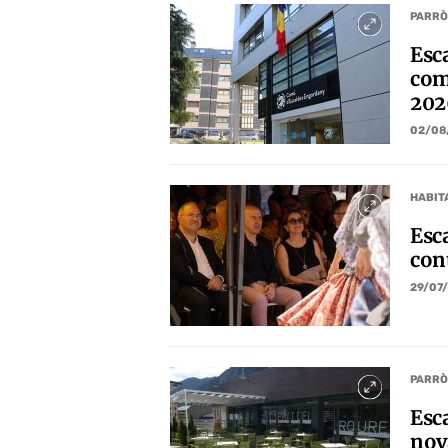
PARRÒ
Esca
com
202
02/08
HABIT
Esc
con
29/07
PARRÒ
Esca
nov