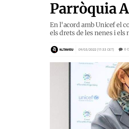
Parròquia A
En l'acord amb Unicef el 
els drets de les nenes i els
0
C
ALTAVEU
09/03/2022 (17:33 CET)