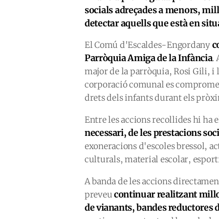
socials adreçades a menors, millo
detectar aquells que està en situa
c
El Comú d'Escaldes-Engordany
Parròquia Amiga de la Infància
.
major de la parròquia, Rosi Gili, i
corporació comunal es compromet 
drets dels infants durant els pròxi
Entre les accions recollides hi ha 
necessari, de les prestacions so
exoneracions d'escoles bressol, acti
culturals, material escolar, esport
A banda de les accions directament
continuar realitzant millo
preveu
de vianants, bandes reductores de 