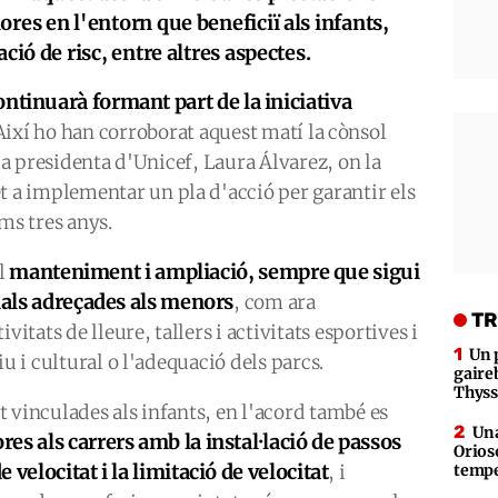
res en l'entorn que beneficiï als infants,
ció de risc, entre altres aspectes.
ontinuarà formant part de la iniciativa
 Així ho han corroborat aquest matí la cònsol
 la presidenta d'Unicef, Laura Álvarez, on la
a implementar un pla d'acció per garantir els
ms tres anys.
manteniment i ampliació, sempre que sigui
el
cials adreçades als menors
, com ara
TR
vitats de lleure, tallers i activitats esportives i
Un 
iu i cultural o l'adequació dels parcs.
gaire
Thys
 vinculades als infants, en l'acord també es
Una
res als carrers amb la instal·lació de passos
Orioso
velocitat i la limitació de velocitat
, i
tempe