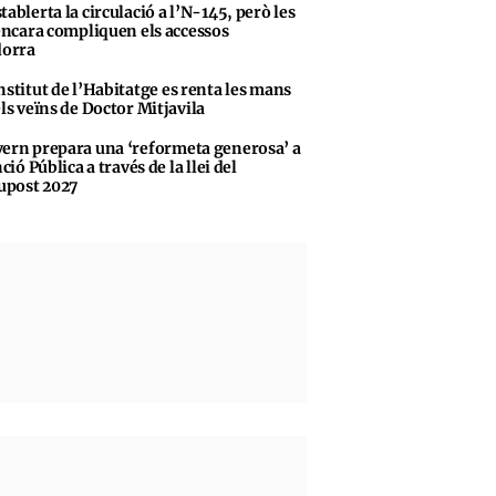
tablerta la circulació a l’N-145, però les
encara compliquen els accessos
dorra
nstitut de l’Habitatge es renta les mans
ls veïns de Doctor Mitjavila
ern prepara una ‘reformeta generosa’ a
ció Pública a través de la llei del
upost 2027