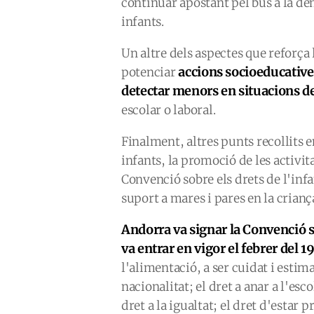
continuar apostant pel bus a la de
infants.
Un altre dels aspectes que reforça 
accions socioeducatives
potenciar
detectar menors en situacions de
escolar o laboral.
Finalment, altres punts recollits en
infants, la promoció de les activit
Convenció sobre els drets de l'infant
suport a mares i pares en la crianç
Andorra va signar la Convenció so
va entrar en vigor el febrer del 1
l'alimentació, a ser cuidat i estima
nacionalitat; el dret a anar a l'escol
dret a la igualtat; el dret d'estar 