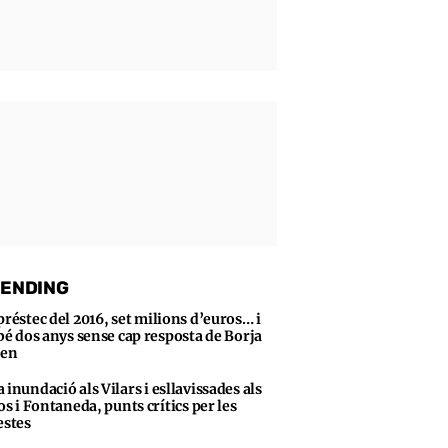
ENDING
préstec del 2016, set milions d’euros… i
bé dos anys sense cap resposta de Borja
sen
 inundació als Vilars i esllavissades als
s i Fontaneda, punts crítics per les
stes