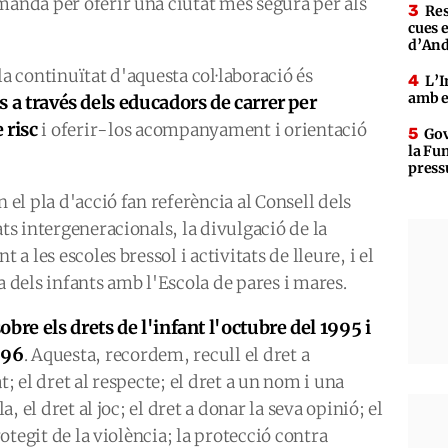
manda per oferir una ciutat més segura per als
Res
cues 
d’An
la continuïtat d'aquesta col·laboració és
L’I
amb e
 a través dels educadors de carrer per
 risc
i oferir-los acompanyament i orientació
Gov
la Fun
press
 el pla d'acció fan referència al Consell dels
ats intergeneracionals, la divulgació de la
 a les escoles bressol i activitats de lleure, i el
a dels infants amb l'Escola de pares i mares.
bre els drets de l'infant l'octubre del 1995 i
996
. Aquesta, recordem, recull el dret a
t; el dret al respecte; el dret a un nom i una
a, el dret al joc; el dret a donar la seva opinió; el
protegit de la violència; la protecció contra