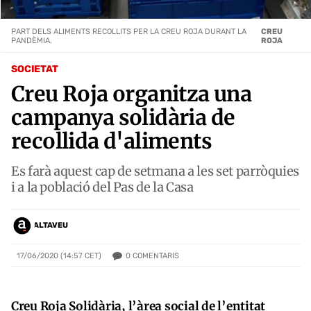
PART DELS ALIMENTS RECOLLITS PER LA CREU ROJA DURANT LA
CREU
PANDÈMIA.
ROJA
SOCIETAT
Creu Roja organitza una
campanya solidària de
recollida d'aliments
Es farà aquest cap de setmana a les set parròquies
i a la població del Pas de la Casa
ALTAVEU
0
COMENTARIS
17/06/2020 (14:57 CET)
Creu Roja Solidària, l’àrea social de l’entitat