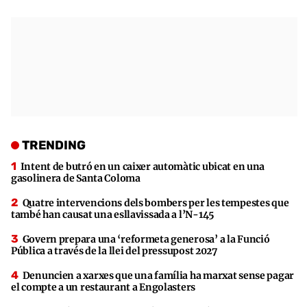
TRENDING
Intent de butró en un caixer automàtic ubicat en una
gasolinera de Santa Coloma
Quatre intervencions dels bombers per les tempestes que
també han causat una esllavissada a l’N-145
Govern prepara una ‘reformeta generosa’ a la Funció
Pública a través de la llei del pressupost 2027
Denuncien a xarxes que una família ha marxat sense pagar
el compte a un restaurant a Engolasters