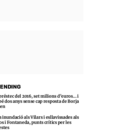
ENDING
préstec del 2016, set milions d’euros… i
bé dos anys sense cap resposta de Borja
sen
 inundació als Vilars i esllavissades als
s i Fontaneda, punts crítics per les
stes