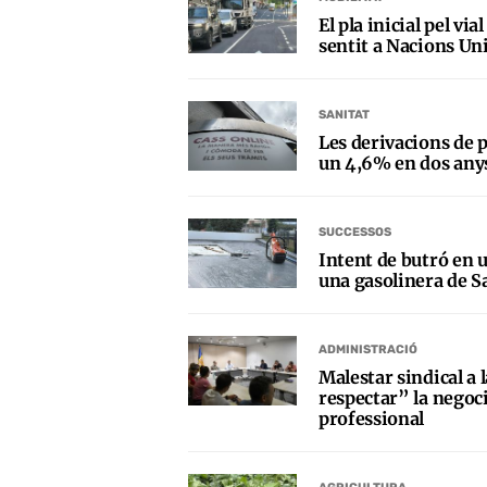
El pla inicial pel vi
sentit a Nacions Uni
SANITAT
Les derivacions de p
un 4,6% en dos any
SUCCESSOS
Intent de butró en 
una gasolinera de 
ADMINISTRACIÓ
Malestar sindical a 
respectar” la negoci
professional