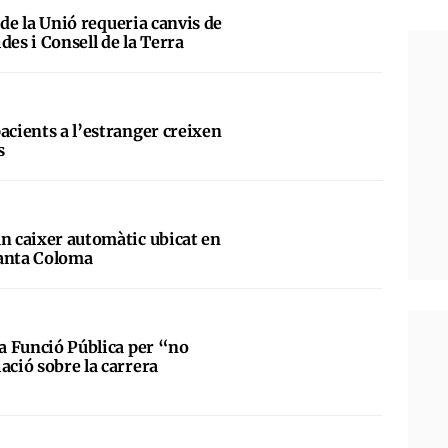
al de la Unió requeria canvis de
des i Consell de la Terra
acients a l’estranger creixen
s
un caixer automàtic ubicat en
Santa Coloma
la Funció Pública per “no
ació sobre la carrera