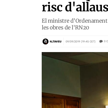
risc d'allau
El ministre d'Ordenament Te
les obres de l'RN20
0
C
ALTAVEU
09/09/2019 (19:45 CET)