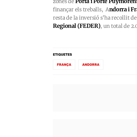
Porta i Porte Puymoren
zones de
ndorra i F
finançar els treballs, A
resta de la inversió s’ha recollit d
Regional (FEDER)
, un total de 2
ETIQUETES
FRANÇA
ANDORRA