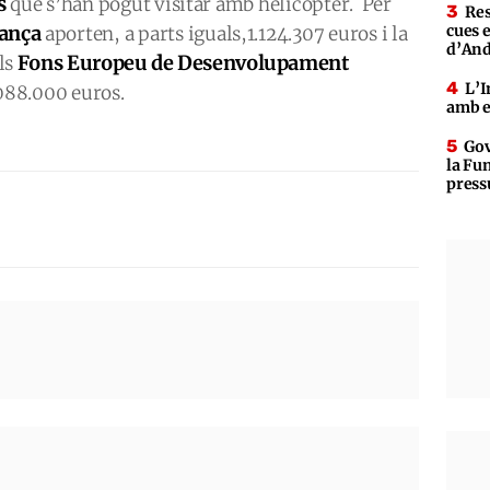
s
que s’han pogut visitar amb helicòpter. Per
Res
rança
cues 
aporten, a parts iguals,1.124.307 euros i la
d’An
Fons Europeu de Desenvolupament
els
L’I
.088.000 euros.
amb e
Gov
la Fun
press