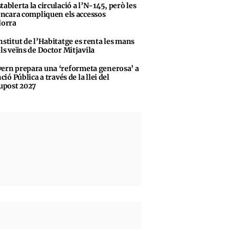
tablerta la circulació a l’N-145, però les
encara compliquen els accessos
dorra
nstitut de l’Habitatge es renta les mans
ls veïns de Doctor Mitjavila
ern prepara una ‘reformeta generosa’ a
ció Pública a través de la llei del
upost 2027