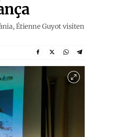
rança
tània, Étienne Guyot visiten