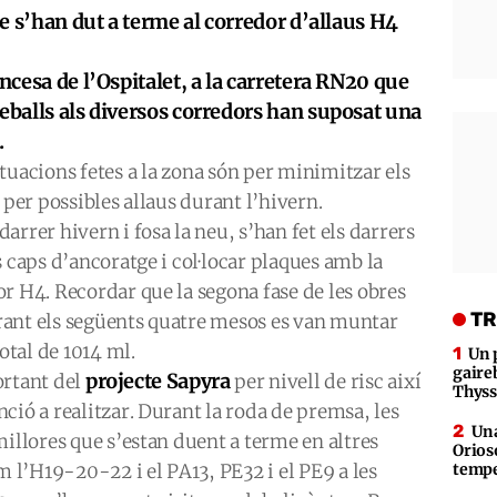
que s’han dut a terme al corredor d’allaus H4
ancesa de l’Ospitalet, a la carretera RN20 que
reballs als diversos corredors han suposat una
.
ctuacions fetes a la zona són per minimitzar els
 per possibles allaus durant l’hivern.
rrer hivern i fosa la neu, s’han fet els darrers
 caps d’ancoratge i col·locar plaques amb la
r H4. Recordar que la segona fase de les obres
TR
durant els següents quatre mesos es van muntar
otal de 1014 ml.
Un 
gaire
projecte Sapyra
ortant del
per nivell de risc així
Thys
ció a realitzar. Durant la roda de premsa, les
Una
millores que s’estan duent a terme en altres
Orioso
l’H19-20-22 i el PA13, PE32 i el PE9 a les
tempe