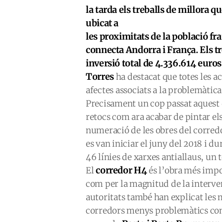
la tarda els treballs de millora 
ubicat a
les proximitats de la població fr
connecta Andorra i França. Els t
inversió total de 4.336.614 euros
Torres
ha destacat que totes les a
afectes associats a la problemàtica
Precisament un cop passat aquest da
retocs com ara acabar de pintar els
numeració de les obres del corredo
es van iniciar el juny del 2018 i 
46 línies de xarxes antiallaus, un t
corredor H4
El
és l’obra més imp
com per la magnitud de la interven
autoritats també han explicat les 
corredors menys problemàtics com 