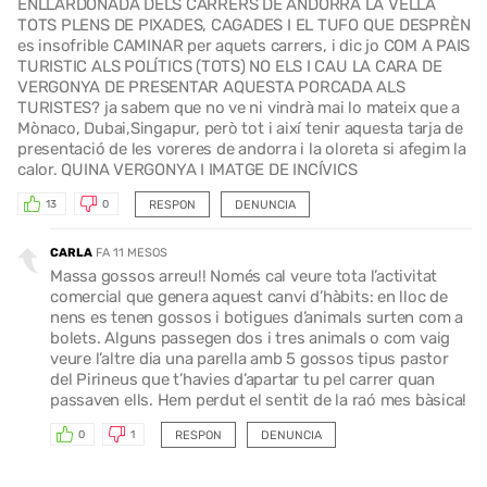
ENLLARDONADA DELS CARRERS DE ANDORRA LA VELLA
TOTS PLENS DE PIXADES, CAGADES I EL TUFO QUE DESPRÈN
es insofrible CAMINAR per aquets carrers, i dic jo COM A PAIS
TURISTIC ALS POLÍTICS (TOTS) NO ELS I CAU LA CARA DE
VERGONYA DE PRESENTAR AQUESTA PORCADA ALS
TURISTES? ja sabem que no ve ni vindrà mai lo mateix que a
Mònaco, Dubai,Singapur, però tot i així tenir aquesta tarja de
presentació de les voreres de andorra i la oloreta si afegim la
calor. QUINA VERGONYA I IMATGE DE INCÍVICS
RESPON
DENUNCIA
13
0
CARLA
FA 11 MESOS
Massa gossos arreu!! Només cal veure tota l’activitat
comercial que genera aquest canvi d’hàbits: en lloc de
nens es tenen gossos i botigues d’animals surten com a
bolets. Alguns passegen dos i tres animals o com vaig
veure l’altre dia una parella amb 5 gossos tipus pastor
del Pirineus que t’havies d’apartar tu pel carrer quan
passaven ells. Hem perdut el sentit de la raó mes bàsica!
RESPON
DENUNCIA
0
1