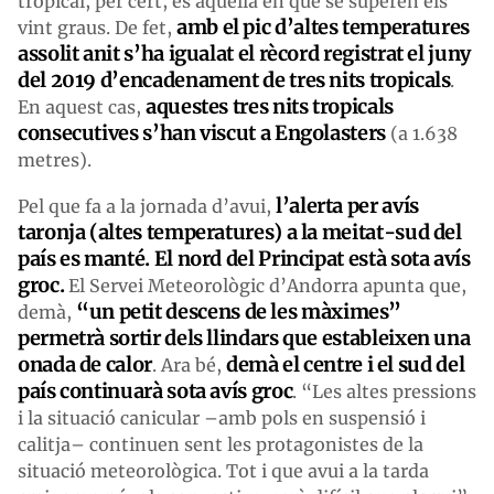
tropical, per cert, és aquella en què se superen els
amb el pic d’altes temperatures
vint graus. De fet,
assolit anit s’ha igualat el rècord registrat el juny
del 2019 d’encadenament de tres nits tropicals
.
aquestes tres nits tropicals
En aquest cas,
consecutives s’han viscut a Engolasters
(a 1.638
metres).
l’alerta per avís
Pel que fa a la jornada d’avui,
taronja (altes temperatures) a la meitat-sud del
país es manté. El nord del Principat està sota avís
groc.
El Servei Meteorològic d’Andorra apunta que,
“un petit descens de les màximes”
demà,
permetrà sortir dels llindars que estableixen una
onada de calor
demà el centre i el sud del
. Ara bé,
país continuarà sota avís groc
. “Les altes pressions
i la situació canicular –amb pols en suspensió i
calitja– continuen sent les protagonistes de la
situació meteorològica. Tot i que avui a la tarda