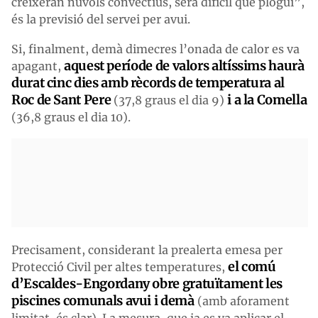
creixeran núvols convectius, serà difícil que plogui”,
és la previsió del servei per avui.
Si, finalment, demà dimecres l’onada de calor es va
aquest període de valors altíssims haurà
apagant,
durat cinc dies amb rècords de temperatura al
Roc de Sant Pere
i a la Comella
(37,8 graus el dia 9)
(36,8 graus el dia 10).
Precisament, considerant la prealerta emesa per
el comú
Protecció Civil per altes temperatures,
d’Escaldes-Engordany obre gratuïtament les
piscines comunals avui i demà
(amb aforament
limitat, és clar). La mesura, que ja es va aplicar el