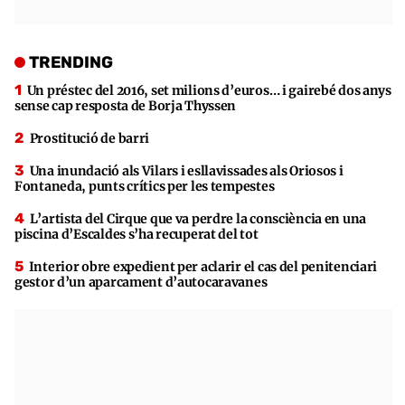
TRENDING
Un préstec del 2016, set milions d’euros… i gairebé dos anys
sense cap resposta de Borja Thyssen
Prostitució de barri
Una inundació als Vilars i esllavissades als Oriosos i
Fontaneda, punts crítics per les tempestes
L’artista del Cirque que va perdre la consciència en una
piscina d’Escaldes s’ha recuperat del tot
Interior obre expedient per aclarir el cas del penitenciari
gestor d’un aparcament d’autocaravanes