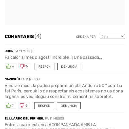
(4)
COMENTARIS
ORDENA PER
JOHN
FA 11 MESOS
Fa calor al mes d'agost! Increible!!!! Una passada...
RESPON
DENUNCIA
6
0
JAVIERÍN
FA 11 MESOS
Vindran més. Ja podeu preparar un pla 'Andorra 50º' com ha
fet París, perquè lo de respectar els ecosistemes no us dona
la gana, es veu. Seguiu construïnt, cementiris sobretot.
RESPON
DENUNCIA
7
2
EL LLARDO DEL PIRINEU.
FA 11 MESOS
Entre la calor extrema ACOMPANYADA AMB LA