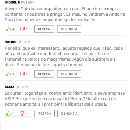
MIQUEL R
FA 1 ANY
A veure Quin cacao organitzeu de nou! El purrito i compis
contents. I nosaltres a pringar. Es mes, no vindrem a Andorra
Quan feu aquestes empantanegades estivales
RESPON
DENUNCIA
4
1
RAMON
FA 1 ANY
Per ell sí que es interessant… aquets regalos que li fan, cada
año amb porsche nou fent el macarra . L’esport ha de
transmitiré valors no macarrisme. Algún día surtirem als
diaris Per culpa de tots aquets enredos.
RESPON
DENUNCIA
3
1
ALEIX
FA 1 ANY
La cursa l'organitza el nostre amic Riart amb la seva empresa
VSL? Per què no la feu a casa del Purito? Un altre cap de
setmana amb talls i prohibint la llibertat del ciutadà.
RESPON
DENUNCIA
7
4