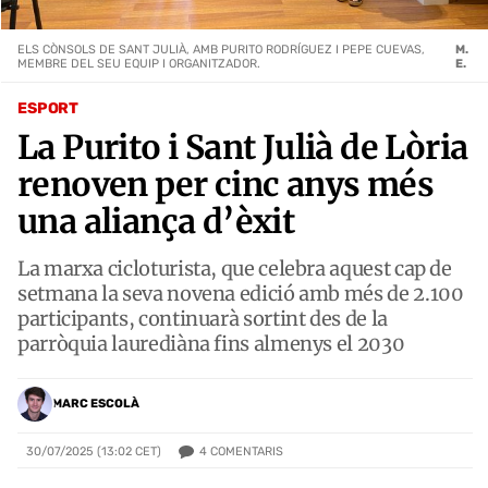
ELS CÒNSOLS DE SANT JULIÀ, AMB PURITO RODRÍGUEZ I PEPE CUEVAS,
M.
MEMBRE DEL SEU EQUIP I ORGANITZADOR.
E.
ESPORT
La Purito i Sant Julià de Lòria
renoven per cinc anys més
una aliança d’èxit
La marxa cicloturista, que celebra aquest cap de
setmana la seva novena edició amb més de 2.100
participants, continuarà sortint des de la
parròquia laurediàna fins almenys el 2030
MARC ESCOLÀ
4
COMENTARIS
30/07/2025 (13:02 CET)