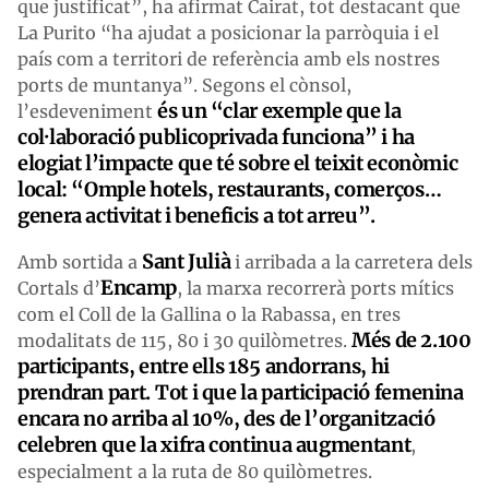
que justificat”, ha afirmat Cairat, tot destacant que
La Purito “ha ajudat a posicionar la parròquia i el
país com a territori de referència amb els nostres
ports de muntanya”. Segons el cònsol,
és un “clar exemple que la
l’esdeveniment
col·laboració publicoprivada funciona” i ha
elogiat l’impacte que té sobre el teixit econòmic
local: “Omple hotels, restaurants, comerços…
genera activitat i beneficis a tot arreu”.
Sant Julià
Amb sortida a
i arribada a la carretera dels
Encamp
Cortals d’
, la marxa recorrerà ports mítics
com el Coll de la Gallina o la Rabassa, en tres
Més de 2.100
modalitats de 115, 80 i 30 quilòmetres.
participants, entre ells 185 andorrans, hi
prendran part.
Tot i que la participació femenina
encara no arriba al 10%, des de l’organització
celebren que la xifra continua augmentant
,
especialment a la ruta de 80 quilòmetres.