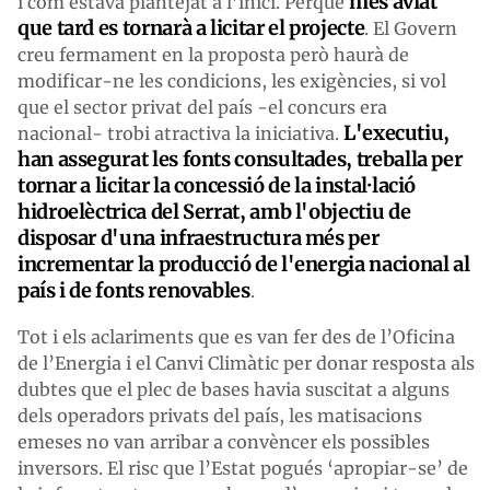
més aviat
i com estava plantejat a l’inici. Perquè
que tard es tornarà a licitar el projecte
. El Govern
creu fermament en la proposta però haurà de
modificar-ne les condicions, les exigències, si vol
que el sector privat del país -el concurs era
L'executiu,
nacional- trobi atractiva la iniciativa.
han assegurat les fonts consultades, treballa per
tornar a licitar la concessió de la instal·lació
hidroelèctrica del Serrat, amb l'objectiu de
disposar d'una infraestructura més per
incrementar la producció de l'energia nacional al
país i de fonts renovables
.
Tot i els aclariments que es van fer des de l’Oficina
de l’Energia i el Canvi Climàtic per donar resposta als
dubtes que el plec de bases havia suscitat a alguns
dels operadors privats del país, les matisacions
emeses no van arribar a convèncer els possibles
inversors. El risc que l’Estat pogués ‘apropiar-se’ de