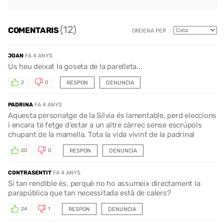
(12)
COMENTARIS
ORDENA PER
JOAN
FA 4 ANYS
Us heu deixat la goseta de la parelleta...
RESPON
DENUNCIA
2
0
PADRINA
FA 4 ANYS
Aquesta personatge de la Sílvia és lamentable, perd eleccions
i encara té fetge d’estar a un altre càrrec sense escrúpols
chupant de la mamella. Tota la vida vivint de la padrina!
RESPON
DENUNCIA
20
0
CONTRASENTIT
FA 4 ANYS
Si tan rendible és, perquè no ho assumeix directament la
parapública que tan necessitada està de calers?
RESPON
DENUNCIA
24
1