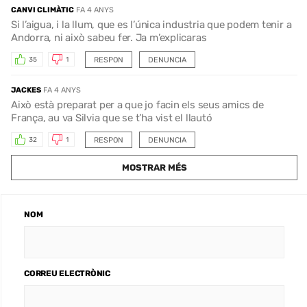
CANVI CLIMÀTIC
FA 4 ANYS
Si l’aigua, i la llum, que es l’única industria que podem tenir a
Andorra, ni això sabeu fer. Ja m’explicaras
RESPON
DENUNCIA
35
1
JACKES
FA 4 ANYS
Això està preparat per a que jo facin els seus amics de
França, au va Silvia que se t’ha vist el llautó
RESPON
DENUNCIA
32
1
MOSTRAR MÉS
NOM
CORREU ELECTRÒNIC