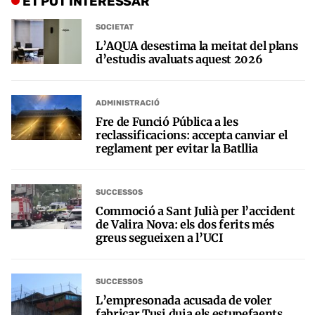
ET POT INTERESSAR
SOCIETAT
L’AQUA desestima la meitat del plans
d’estudis avaluats aquest 2026
ADMINISTRACIÓ
Fre de Funció Pública a les
reclassificacions: accepta canviar el
reglament per evitar la Batllia
SUCCESSOS
Commoció a Sant Julià per l’accident
de Valira Nova: els dos ferits més
greus segueixen a l’UCI
SUCCESSOS
L’empresonada acusada de voler
fabricar Tusi duia els estupefaents