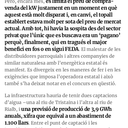
es limita el preu de compra-
Però, encara més,
venda del kW justament en un moment en què
aquest està molt disparat i, en canvi, el topall
establert estava molt per sota del preu de mercat
actual. Amb tot, hi havia la sospita des del sector
privat que l’únic que es buscava era un ‘pagano’
perquè, finalment, qui en tragués el major
benefici en fos o en sigui FEDA
. El malestar de les
distribuïdores parroquials i altres companyies de
similar naturalesa amb l’energètica estatal és
manifest. Es divergeix en les maneres de fer i en les
exigències que imposa l’operadora estatal i això
també s’ha deixat notar en el concurs en qüestió.
La infraestructura hauria de tenir dues captacions
d’aigua –una al riu de Tristaina i l’altra al riu de
una previsió de producció de 3,9 GWh
Rialb, i
anuals, xifra que equival a un abastiment de
1.100 llars
. Entre el punt de captació i les