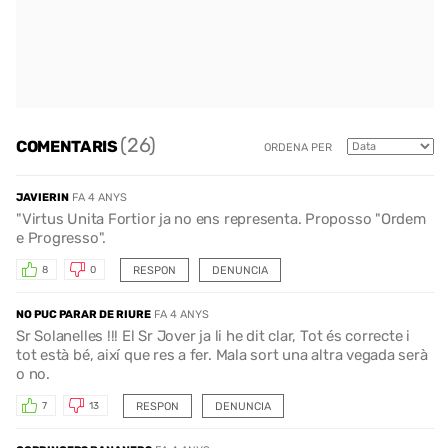
(26)
COMENTARIS
ORDENA PER
JAVIERIN
FA 4 ANYS
"Virtus Unita Fortior ja no ens representa. Proposso "Ordem
e Progresso".
RESPON
DENUNCIA
8
0
NO PUC PARAR DE RIURE
FA 4 ANYS
Sr Solanelles !!! El Sr Jover ja li he dit clar, Tot és correcte i
tot està bé, així que res a fer. Mala sort una altra vegada serà
o no.
RESPON
DENUNCIA
7
13