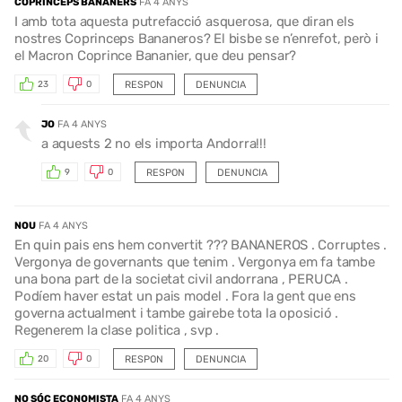
COPRINCEPS BANANERS
FA 4 ANYS
I amb tota aquesta putrefacció asquerosa, que diran els
nostres Coprinceps Bananeros? El bisbe se n’enrefot, però i
el Macron Coprince Bananier, que deu pensar?
RESPON
DENUNCIA
23
0
JO
FA 4 ANYS
a aquests 2 no els importa Andorra!!!
RESPON
DENUNCIA
9
0
NOU
FA 4 ANYS
En quin pais ens hem convertit ??? BANANEROS . Corruptes .
Vergonya de governants que tenim . Vergonya em fa tambe
una bona part de la societat civil andorrana , PERUCA .
Podíem haver estat un pais model . Fora la gent que ens
governa actualment i tambe gairebe tota la oposició .
Regenerem la clase politica , svp .
RESPON
DENUNCIA
20
0
NO SÓC ECONOMISTA
FA 4 ANYS