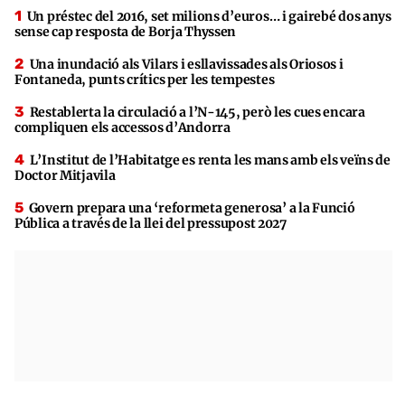
Un préstec del 2016, set milions d’euros… i gairebé dos anys
sense cap resposta de Borja Thyssen
Una inundació als Vilars i esllavissades als Oriosos i
Fontaneda, punts crítics per les tempestes
Restablerta la circulació a l’N-145, però les cues encara
compliquen els accessos d’Andorra
L’Institut de l’Habitatge es renta les mans amb els veïns de
Doctor Mitjavila
Govern prepara una ‘reformeta generosa’ a la Funció
Pública a través de la llei del pressupost 2027