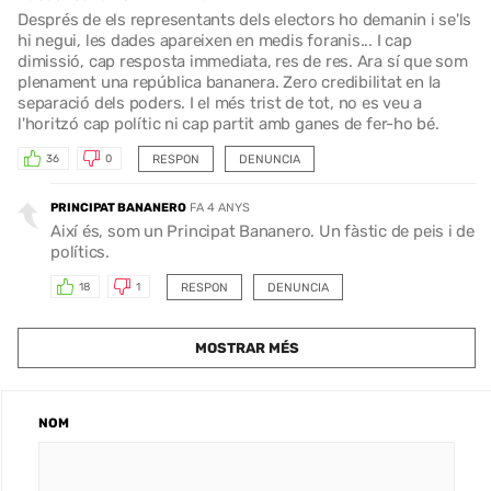
Després de els representants dels electors ho demanin i se'ls
hi negui, les dades apareixen en medis foranis... I cap
dimissió, cap resposta immediata, res de res. Ara sí que som
plenament una república bananera. Zero credibilitat en la
separació dels poders. I el més trist de tot, no es veu a
l'horitzó cap polític ni cap partit amb ganes de fer-ho bé.
RESPON
DENUNCIA
36
0
PRINCIPAT BANANERO
FA 4 ANYS
Així és, som un Principat Bananero. Un fàstic de peis i de
polítics.
RESPON
DENUNCIA
18
1
MOSTRAR MÉS
NOM