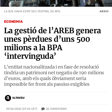
LA QUE HAVIA ESTAT SEU CENTRAL DE BPA.
ARXIU
ECONOMIA
La gestió de l’AREB genera
unes pèrdues d’uns 500
milions a la BPA
‘intervinguda’
L’entitat nacionalitzada i en fase de resolució
tindria un patrimoni net negatiu de 190 milions
d’euros, amb els quals òbviament seria
impossible fer front als passius exigibles
ALTAVEU
26
COMENTARIS
29/06/2022 (07:44 CET)