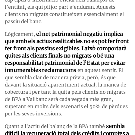
l’entitat, els qui pitjor part s’enduran. Aquests
clients no migrats constitueixen essencialment el
passiu del banc.
el net patrimonial negatiu implica
Lògicament,
que amb els actius realitzables no es pot fer front
fer front als passius exigibles. I això comportarà
quites als clients finals no migrats o bé una
responsabilitat patrimonial de l’Estat per evitar
innumerables reclamacions
en aquest sentit. El
que sembla clar de manera prèvia, però, és que
davant la situació aparentment actual, la manca de
cobertura i per tant la quita pels clients no migrats
de BPA a Vallbanc serà cada vegada més gran,
superant en molts dels escenaris el 50% de pèrdues
per les seves inversions.
sembla
Quant a l’actiu del balanç de la BPA també
difícil la recuperació total dels crèdits i comptes a