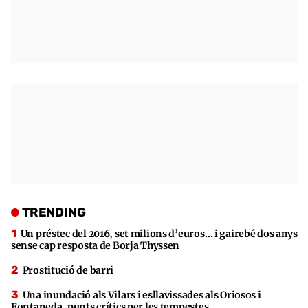
TRENDING
Un préstec del 2016, set milions d’euros… i gairebé dos anys
sense cap resposta de Borja Thyssen
Prostitució de barri
Una inundació als Vilars i esllavissades als Oriosos i
Fontaneda, punts crítics per les tempestes