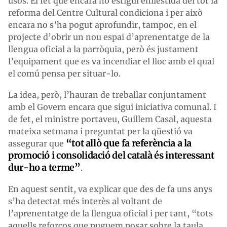
usos. El fet que encara no estigui enllestida del tot la
reforma del Centre Cultural condiciona i per això
encara no s’ha pogut aprofundir, tampoc, en el
projecte d’obrir un nou espai d’aprenentatge de la
llengua oficial a la parròquia, però és justament
l’equipament que es va incendiar el lloc amb el qual
el comú pensa per situar-lo.
La idea, però, l’hauran de treballar conjuntament
amb el Govern encara que sigui iniciativa comunal. I
de fet, el ministre portaveu, Guillem Casal, aquesta
mateixa setmana i preguntat per la qüestió va
“tot allò que fa referència a la
assegurar que
promoció i consolidació del català és interessant
dur-ho a terme”
.
En aquest sentit, va explicar que des de fa uns anys
s’ha detectat més interès al voltant de
l’aprenentatge de la llengua oficial i per tant, “tots
aquells reforços que puguem posar sobre la taula,