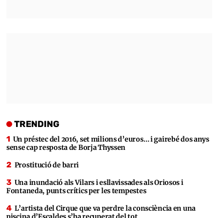
TRENDING
Un préstec del 2016, set milions d’euros… i gairebé dos anys
sense cap resposta de Borja Thyssen
Prostitució de barri
Una inundació als Vilars i esllavissades als Oriosos i
Fontaneda, punts crítics per les tempestes
L’artista del Cirque que va perdre la consciència en una
piscina d’Escaldes s’ha recuperat del tot