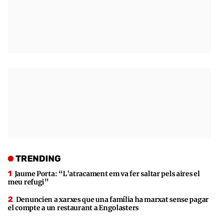
TRENDING
Jaume Porta: “L'atracament em va fer saltar pels aires el
meu refugi”
Denuncien a xarxes que una família ha marxat sense pagar
el compte a un restaurant a Engolasters