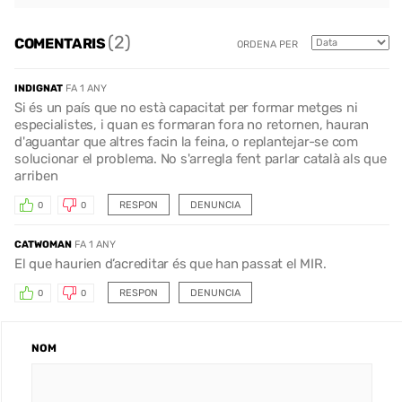
(2)
COMENTARIS
ORDENA PER
INDIGNAT
FA 1 ANY
Si és un país que no està capacitat per formar metges ni
especialistes, i quan es formaran fora no retornen, hauran
d'aguantar que altres facin la feina, o replantejar-se com
solucionar el problema. No s'arregla fent parlar català als que
arriben
RESPON
DENUNCIA
0
0
CATWOMAN
FA 1 ANY
El que haurien d’acreditar és que han passat el MIR.
RESPON
DENUNCIA
0
0
NOM