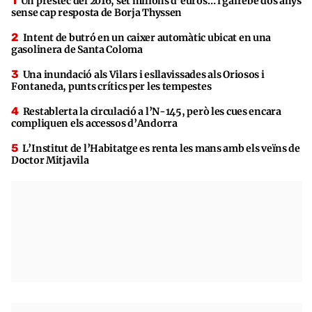
Un préstec del 2016, set milions d’euros… i gairebé dos anys
sense cap resposta de Borja Thyssen
Intent de butró en un caixer automàtic ubicat en una
gasolinera de Santa Coloma
Una inundació als Vilars i esllavissades als Oriosos i
Fontaneda, punts crítics per les tempestes
Restablerta la circulació a l’N-145, però les cues encara
compliquen els accessos d’Andorra
L’Institut de l’Habitatge es renta les mans amb els veïns de
Doctor Mitjavila