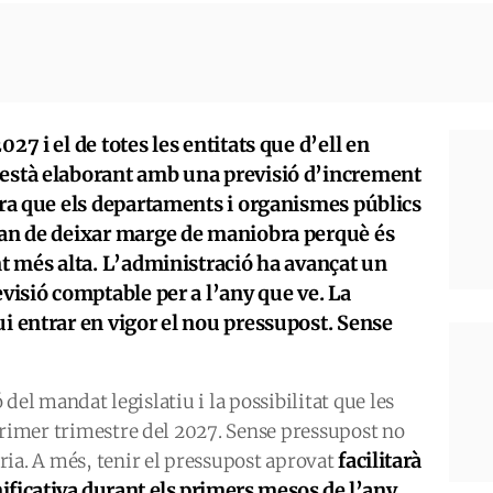
27 i el de totes les entitats que d’ell en
’està elaborant amb una previsió d’increment
cara que els departaments i organismes públics
 han de deixar marge de maniobra perquè és
ent més alta. L’administració ha avançat un
evisió comptable per a l’any que ve. La
ui entrar en vigor el nou pressupost. Sense
ó del mandat legislatiu i la possibilitat que les
primer trimestre del 2027. Sense pressupost no
facilitarà
ria. A més, tenir el pressupost aprovat
nificativa durant els primers mesos de l’any