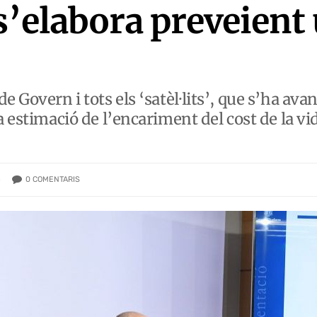
s’elabora preveient 
e Govern i tots els ‘satèl·lits’, que s’ha ava
a estimació de l’encariment del cost de la vid
0
COMENTARIS
)