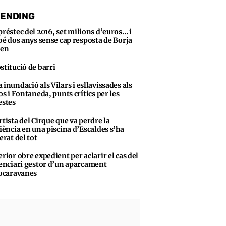
ENDING
préstec del 2016, set milions d’euros… i
bé dos anys sense cap resposta de Borja
sen
stitució de barri
 inundació als Vilars i esllavissades als
s i Fontaneda, punts crítics per les
stes
rtista del Cirque que va perdre la
iència en una piscina d’Escaldes s’ha
erat del tot
erior obre expedient per aclarir el cas del
enciari gestor d’un aparcament
ocaravanes