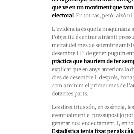
que ve en un moviment que tam
electoral
. En tot cas, però, això ni
L’evidència és que la maquinària 
l’objectiu és entrar a tràmit pres
meitat del mes de setembre amb la
desembre i l’1 de gener puguin ent
pràctica que hauríem de fer sem
explicat que en anys anteriors la d
dies de desembre i, després, bona
com a mínim el primer mes de l’an
dotzenes parts.
Les directrius són, en essència, le
eventualment el pressupost jo pot 
generar nou endeutament. I, en to
Estadística tenia fixat per als c