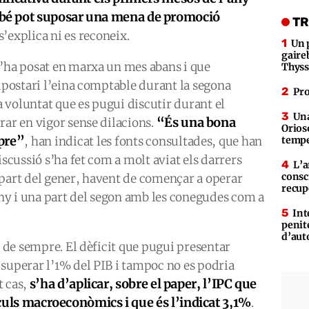
bé pot suposar una mena de promoció
TR
 s’explica ni es reconeix.
Un 
gaire
s’ha posat en marxa un mes abans i que
Thys
supostari l’eina comptable durant la segona
Pro
 voluntat que es pugui discutir durant el
Una
“És una bona
rar en vigor sense dilacions.
Orioso
pre”
, han indicat les fonts consultades, que han
tempe
iscussió s’ha fet com a molt aviat els darrers
L’a
consc
 part del gener, havent de començar a operar
recup
y i una part del segon amb les conegudes com a
Int
penit
d’aut
s de sempre. El dèficit que pugui presentar
superar l’1% del PIB i tampoc no es podria
s’ha d’aplicar, sobre el paper, l’IPC que
t cas,
àlculs macroeconòmics i que és l’indicat 3,1%
.