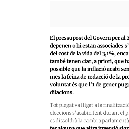
El pressupost del Govern per al 20
depenen o hi estan associades s
del cost de la vida del 3,1%, en
també tenen clar, a priori, que
possible que la inflació acabi s
mes la feina de redacció de la pr
voluntat és que l’1 de gener pug
dilacions.
Tot plegat va lligat a la finalitzaci
eleccions s’acabin fent durant el 
es dissoldrà la cambra parlamentà
fer alguna que altra inversió sig