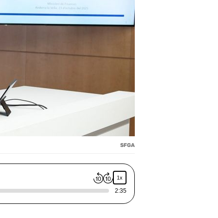
SFGA
1x
2:35