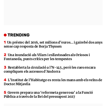
TRENDING
Un préstec del 2016, set milions d’euros… i gairebé dos anys
sense cap resposta de Borja Thyssen
Una inundació als Vilars i esllavissades als Oriosos i
Fontaneda, punts crítics per les tempestes
Restablerta la circulació a l’N-145, però les cues encara
compliquen els accessos d’Andorra
L’Institut de l’Habitatge es renta les mans amb els veïns de
Doctor Mitjavila
Govern prepara una ‘reformeta generosa’ a la Funció
Pública a través de la llei del pressupost 2027